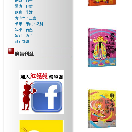
宗教‧哲學
醫療‧保健
飲食‧生活
青少年‧童書
參考‧考試‧教科
科學．自然
家庭．親子
命理頻道