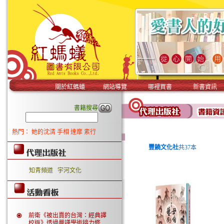
關於紅螞蟻
網站導覽
哪裡買書
新書資訊
書籍搜尋
熱門：
她的沈清
手相
達摩
素行
豐饒文化社
共37本
知青頻道
宇河文化
前衛《被出賣的台灣：經典譯
校版》透過嚴謹學術接力修..