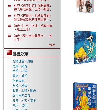
有鹿《影下彩虹》你要覺察5
種人生潛意識，王浩一逝世..
有鹿《再難過，也終會度過》
吳若權寫給總有那些迷惘、..
知青《卜卦一本通：超準預測
，馬上上手》
知青《學玄空飛星風水，一本
上手》
more..
行銷企管‧財經
電腦‧網路
文學‧小說
藝術‧美學
休閒娛樂
旅遊‧地圖
教育‧心理‧勵志
語言學習工具
社會‧人文‧史地
軍政‧法律