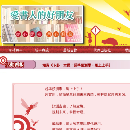
哪裡買書
新書資訊
最新目錄
代理出版社
聯
知青《卜卦一本通：超準預測學，馬上上手》