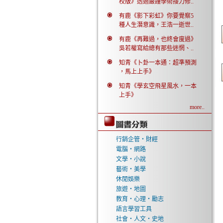
校版》透過嚴謹學術接力修..
有鹿《影下彩虹》你要覺察5
種人生潛意識，王浩一逝世..
有鹿《再難過，也終會度過》
吳若權寫給總有那些迷惘、..
知青《卜卦一本通：超準預測
，馬上上手》
知青《學玄空飛星風水，一本
上手》
more..
行銷企管‧財經
電腦‧網路
文學‧小說
藝術‧美學
休閒娛樂
旅遊‧地圖
教育‧心理‧勵志
語言學習工具
社會‧人文‧史地