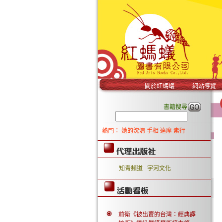
關於紅螞蟻
網站導覽
書籍搜尋
熱門：
她的沈清
手相
達摩
素行
知青頻道
宇河文化
前衛《被出賣的台灣：經典譯