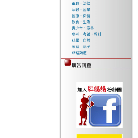
軍政‧法律
宗教‧哲學
醫療‧保健
飲食‧生活
青少年‧童書
參考‧考試‧教科
科學．自然
家庭．親子
命理頻道