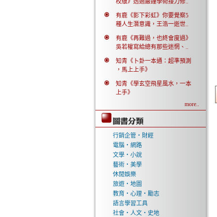
校版》透過嚴謹學術接力修..
有鹿《影下彩虹》你要覺察5
種人生潛意識，王浩一逝世..
有鹿《再難過，也終會度過》
吳若權寫給總有那些迷惘、..
知青《卜卦一本通：超準預測
，馬上上手》
知青《學玄空飛星風水，一本
上手》
more..
行銷企管‧財經
電腦‧網路
文學‧小說
藝術‧美學
休閒娛樂
旅遊‧地圖
教育‧心理‧勵志
語言學習工具
社會‧人文‧史地