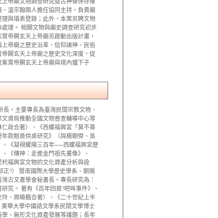
天上帝廟文物調查研究暨古神像保存維
略、溫宗翰兩人擔任協同主持，負責廟
整理與填表登錄；此外，本案另聘文物
處理。 相關文物與廟史調查研究初步
紫霄帝闕玄天上帝廟另啟動出版計畫，
編上帝廟之歷史沿革、信仰諸神、民俗
霄帝闕玄天上帝廟之歷史文化深度，促
進紫霄帝闕玄天上帝廟與境內爐下子
。
所長。主要專長為臺灣民間宗教文物、
部文資局推動全國文物普查輔導中心等
林仁政合著）、《西螺福興宮「莫不尊
慶年款翹首供桌研究》（與楊朝傑、吳
）、《凝視螺陽三百年──西螺福興宮歷
）、《傳神：走進金門祖先畫像》、
里杙福興宮文物的文化資產分析與詮
正?） 暨南國際大學歷史學系、朝陽
臺灣古文書學會秘書長。專長研究為：
研究。 著有《百年回首?吧哖事件》、
佳玲、周曉楓合著）、《二十世紀上半
 東華大學中國語文學系民間文學博士
俗學、無形文化資產發展等議題；長年