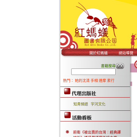
關於紅螞蟻
網站導覽
書籍搜尋
熱門：
她的沈清
手相
達摩
素行
知青頻道
宇河文化
前衛《被出賣的台灣：經典譯