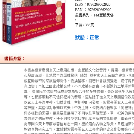
ISBN：9786269662920
EAN ： 9786269662920
叢書系列： FM豐饒民俗
/
平裝 / 356頁
狀態：正常
本書為紫霄帝闕玄天上帝廟出版，由豐饒文化社發行。 屏東市紫霄帝
心發展區域，此地最早為單姓聚落--陳姓--並有玄天上帝廟之建立，
成互動緊密的家族信仰關係。物換星移，隨著社會發展變遷，溝仔尾
有改變；再加上國家政權交替，不同政權在屏東市不斷進行土地重新
異。 臺灣民間信仰的構成經常為複合性的多神信仰，是以聚落生活模
等，也都將帶動不同信仰祀神的發展，這點除了從玄天上帝廟易位改
以玄天上帝為主神，但並非唯一主祀神即可發現，紫霄帝闕玄天上帝
等神靈，其信仰對象雖以玄天上帝為主神，但仍結合著眾多「同祀神
仰多樣性的需要，更重要是展現了不同以往單姓聚落、單一祀神的原
為強烈之儒宗神教，使不同類型信仰在此產生新的文化脈絡，重新建立其
霄帝闕玄天上帝廟眾善信有志一同，鑒於廟內古物之珍貴，且經過濟
物調查與研究工作，並針對紫霄帝闕玄天上帝廟的歷史文化發展進行