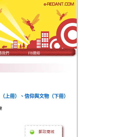
絡我們
FB連結
俗（上冊）、信仰與文物（下冊）
建