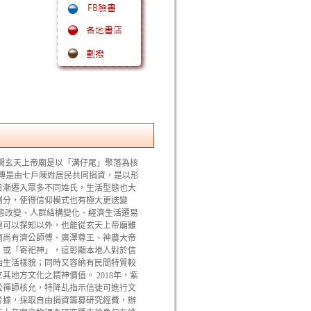
闕玄天上帝廟是以「溝仔尾」聚落為核
相傳是由七戶陳姓居民共同捐資，是以形
日漸遷入眾多不同姓氏，生活型態也大
劃分，使得信仰模式也有極大更迭變
態改變、人群結構變化、經濟生活遷易
建可以探知以外，也能從玄天上帝廟雖
廟尚有濟公師傅、廣澤尊王、神農大帝
」或「寄祀神」，這彰顯本地人對於信
始生活樣貌；同時又容納有民間特質較
地方文化之精神價值。 2018年，紫
公禪師核允，特降乩指示信徒可進行文
考據，採取自由捐資籌募研究經費，辦