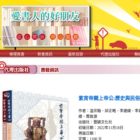
哪裡買書
新書資訊
最新目錄
代理出版社
聯
紫宵帝闕上帝公:歷史與民
作者：溫宗翰、邱正略、李建緯、李
緯、喬致源
出版社：豐饒文化社
初版日期：2022年11月18日
再版日期：
定價：1100 元