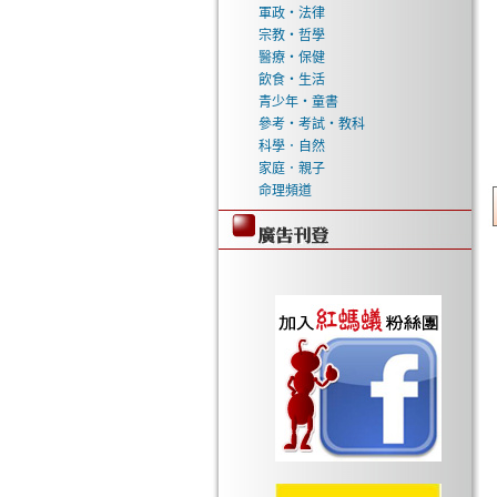
軍政‧法律
宗教‧哲學
醫療‧保健
飲食‧生活
青少年‧童書
參考‧考試‧教科
科學．自然
家庭．親子
命理頻道