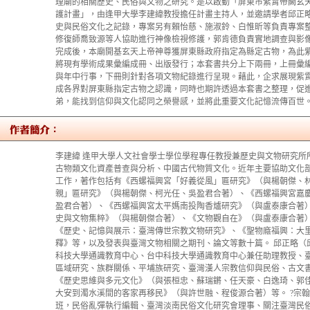
理廟的相關歷史、民俗與文物之研究。是以啟動「屏東市紫霄帝闕玄
護計畫」，由逢甲大學李建緯教授擔任計畫主持人，並邀請學者邱正
史與民俗文化之記錄，專案另有賴怡慈、施淑鈴、白惟昕等負責專案
修復師喬致源等人協助進行神像檢視修護，郭肯德負責實地調查與影像
完成後，本廟開基玄天上帝神尊獲屏東縣政府指定為縣定古物，為此
將現有學術成果彙編成冊、出版發行；本套書共分上下兩冊，上冊彙
與年中行事，下冊則針對各項文物紀錄進行呈現。藉此，企求展現紫
成各界對屏東縣指定古物之認識，同時也期許透過本套書之整理，促
弟，能找到信仰與文化認同之榮譽感，並將此重要文化記憶流傳百世
李建緯 逢甲大學人文社會學士學位學程專任教授兼歷史與文物研究所
古物類文化資產普查與分析、中國古代物質文化。近年主要協助文化
工作，著作包括有《西螺福興宮「好義從風」匾研究》（與楊朝傑、
親」匾研究》（與楊朝傑、柯光任、吳盈君合著）、《西螺福興宮嘉
盈君合著）、《西螺福興宮太平媽南投陶香爐研究》（與盧泰康合著
史與文物集粹》（與楊朝傑合著）、《文物觀自在》（與盧泰康合著
《歷史、記憶與展示：臺灣傳世宗教文物研究》、《聖物廕福興：大
釋》等，以及發表與臺灣文物相關之期刊、論文等數十篇。 邱正略（邱
科技大學通識教育中心、台中科技大學通識教育中心兼任助理教授、
區域研究、族群關係、平埔族研究、臺灣漢人宗教信仰與民俗、古文書
《歷史思維與多元文化》（與張桓忠、蘇瑞鏘、任天豪、白逸琦、郭
大安到濁水溪間的客家再移民》（與許世融、程俊源合著）等。 ?宗翰
班，民俗亂彈執行編輯、臺灣淡南民俗文化研究會理事、關注臺灣民