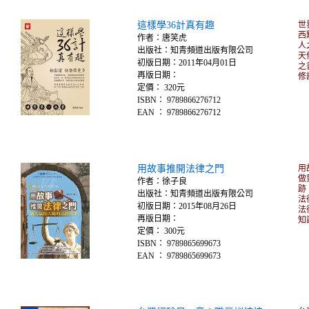
這樣學36計真有趣
世
西
作者：唐笑虎
人
出版社：知青頻道出版有限公司
天
初版日期：2011年04月01日
之
再版日期：
修
定價： 320元
ISBN： 9789866276712
EAN ： 9789866276712
用故事推開法律之門
用
做
作者：徐子良
跡
出版社：知青頻道出版有限公司
法
初版日期：2015年08月26日
法
再版日期：
知
定價： 300元
ISBN： 9789865699673
EAN ： 9789865699673