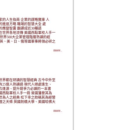
家的人生指南 企業的謀略寶庫 人
的進退方略 職場的智慧大全 處
的應變智囊 翻譯成近30種語
在世界各地流傳 美國西點軍校人手一
 世界500大企業管理階層熟讀的經
 英、美、日、俄等國軍事將領必研之
more..
世界都在研讀的智慧經典 古今中外至
有25億人熟讀過 現代人絕處逢生、
右逢源、提升競爭力必讀的一本書
國西點軍校人手一冊 曾國藩譽其為
世為人之經典 松下幸之助稱其為經營
理之天條 英國劍橋大學、美國哈佛大
more..