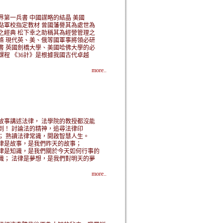
界第一兵書 中國謀略的結晶 美國
點軍校指定教材 曾國藩譽其為處世為
之經典 松下幸之助稱其為經營管理之
條 現代英、美、俄等國軍事將領必研
書 英國劍橋大學、美國哈佛大學的必
課程 《36計》是根據我國古代卓越
more..
故事講述法律， 法學院的教授都沒能
到！ 討論法的精神，追尋法律印
； 熟讀法律常識，開啟智慧人生。
律是故事，是我們昨天的故事；
律是知識，是我們關於今天如何行事的
識； 法律是夢想，是我們對明天的夢
more..