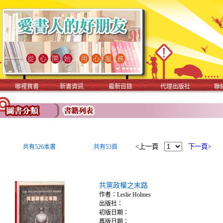
哪裡買書
新書資訊
最新目錄
代理出版社
聯
<上一頁
下一頁>
共有526本書
共有53頁
共黨政權之末路
作者：Leslie Holmes
出版社：
初版日期：
再版日期：