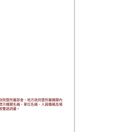
政院暨所屬部會、地方政府暨所屬機關內
標示機關名稱、單位名稱、人員職稱及場
等雙語詞彙。