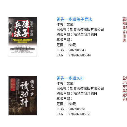
領先一步讀孫子兵法
贏
際
作者：文武
事
出版社：知青頻道出版有限公司
言
初版日期：2007年08月15日
冊
再版日期：
典
定價： 250元
ISBN： 9866905543
EAN ： 9789866905544
領先一步讀36計
全
少
作者：文武
左
出版社：知青頻道出版有限公司
美
初版日期：2007年08月15日
處
再版日期：
管
定價： 250元
ISBN： 9866905551
EAN ： 9789866905551