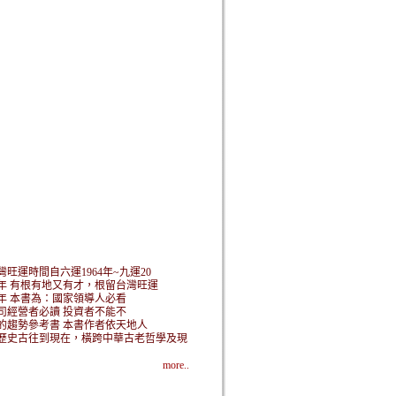
灣旺運時間自六運1964年~九運20
3年 有根有地又有才，根留台灣旺運
年 本書為：國家領導人必看
司經營者必讀 投資者不能不
的趨勢參考書 本書作者依天地人
歷史古往到現在，橫跨中華古老哲學及現
more..