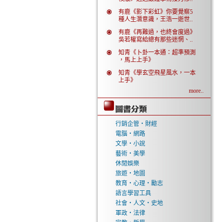
有鹿《影下彩虹》你要覺察5
種人生潛意識，王浩一逝世..
有鹿《再難過，也終會度過》
吳若權寫給總有那些迷惘、..
知青《卜卦一本通：超準預測
，馬上上手》
知青《學玄空飛星風水，一本
上手》
more..
行銷企管‧財經
電腦‧網路
文學‧小說
藝術‧美學
休閒娛樂
旅遊‧地圖
教育‧心理‧勵志
語言學習工具
社會‧人文‧史地
軍政‧法律