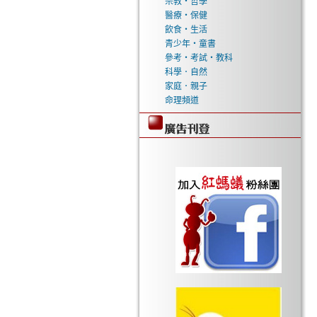
宗教‧哲學
醫療‧保健
飲食‧生活
青少年‧童書
參考‧考試‧教科
科學．自然
家庭．親子
命理頻道