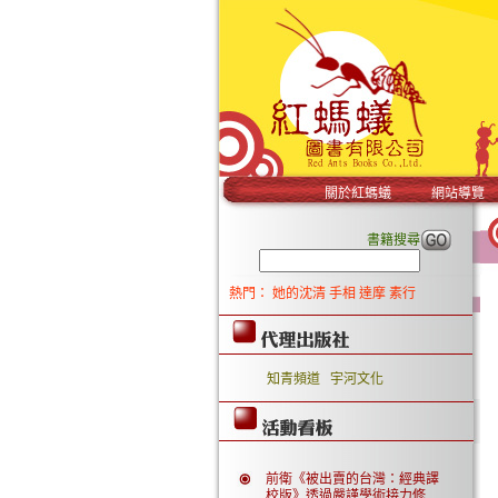
關於紅螞蟻
網站導覽
書籍搜尋
熱門：
她的沈清
手相
達摩
素行
知青頻道
宇河文化
前衛《被出賣的台灣：經典譯
校版》透過嚴謹學術接力修..