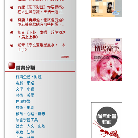
有鹿《影下彩虹》你要覺察5
種人生潛意識，王浩一逝世..
有鹿《再難過，也終會度過》
吳若權寫給總有那些迷惘、..
知青《卜卦一本通：超準預測
，馬上上手》
知青《學玄空飛星風水，一本
上手》
more..
行銷企管‧財經
電腦‧網路
文學‧小說
藝術‧美學
休閒娛樂
旅遊‧地圖
教育‧心理‧勵志
語言學習工具
社會‧人文‧史地
軍政‧法律