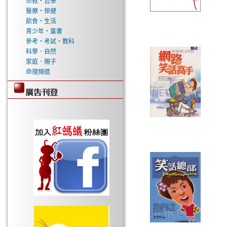
宗教‧哲學
醫療‧保健
飲食‧生活
青少年‧童書
參考‧考試‧教科
科學．自然
家庭．親子
命理頻道