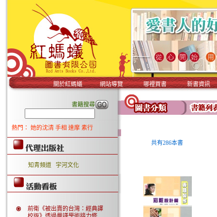
關於紅螞蟻
網站導覽
哪裡買書
新書資訊
書籍搜尋
熱門：
她的沈清
手相
達摩
素行
共有286本書
知青頻道
宇河文化
前衛《被出賣的台灣：經典譯
校版》透過嚴謹學術接力修..