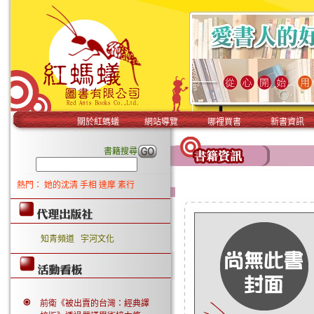
關於紅螞蟻
網站導覽
哪裡買書
新書資訊
書籍搜尋
熱門：
她的沈清
手相
達摩
素行
知青頻道
宇河文化
前衛《被出賣的台灣：經典譯