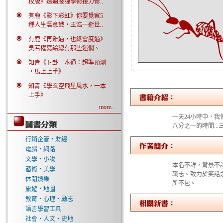
校版》透過嚴謹學術接力修..
有鹿《影下彩虹》你要覺察5
種人生潛意識，王浩一逝世..
有鹿《再難過，也終會度過》
吳若權寫給總有那些迷惘、..
知青《卜卦一本通：超準預測
，馬上上手》
知青《學玄空飛星風水，一本
上手》
more..
一天24小時中，我
八分之一的時間.
行銷企管‧財經
電腦‧網路
文學‧小說
本名不詳，背景不
藝術‧美學
職志。致力於笑話
休閒娛樂
所不包。
旅遊‧地圖
教育‧心理‧勵志
語言學習工具
社會‧人文‧史地