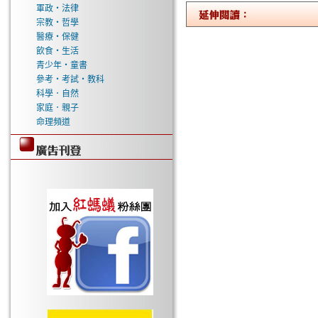
軍政‧法律
宗教‧哲學
醫療‧保健
飲食‧生活
青少年‧童書
參考‧考試‧教科
科學．自然
家庭．親子
命理頻道