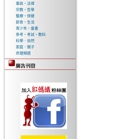
軍政‧法律
宗教‧哲學
醫療‧保健
飲食‧生活
青少年‧童書
參考‧考試‧教科
科學．自然
家庭．親子
命理頻道