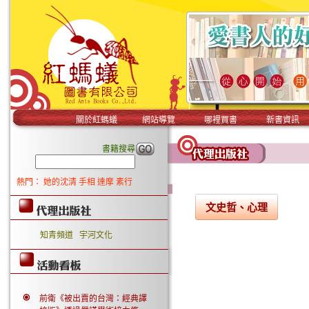
關於紅螞蟻
網站導覽
哪裡買書
新書資訊
書籍搜尋
熱門：
她的沈清
手相
達摩
素行
文史哲、心理
知青頻道
宇河文化
前衛《被出賣的台灣：經典譯