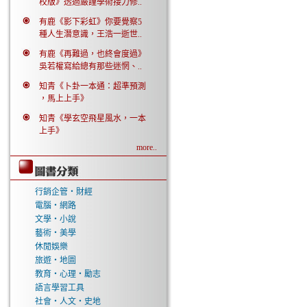
校版》透過嚴謹學術接力修..
有鹿《影下彩虹》你要覺察5
種人生潛意識，王浩一逝世..
有鹿《再難過，也終會度過》
吳若權寫給總有那些迷惘、..
知青《卜卦一本通：超準預測
，馬上上手》
知青《學玄空飛星風水，一本
上手》
more..
行銷企管‧財經
電腦‧網路
文學‧小說
藝術‧美學
休閒娛樂
旅遊‧地圖
教育‧心理‧勵志
語言學習工具
社會‧人文‧史地