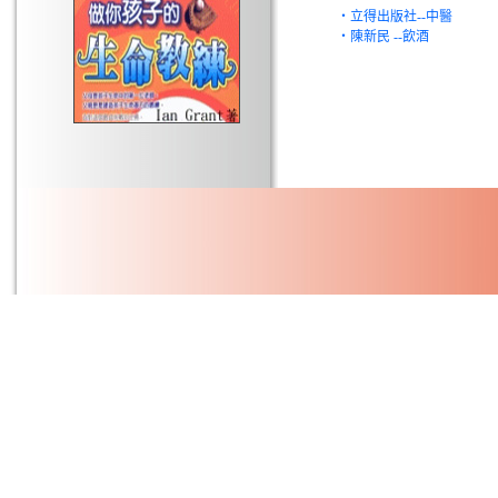
‧立得出版社--中醫
‧陳新民 --飲酒