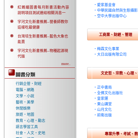
‧愛家基金會
紅螞蟻圖書每月新書活動內容
‧中華民國自然與生態攝影
說明項目測試連結相關消息一
‧空中大學出版中心
宇河文化新書推薦--營養師教你
這樣吃最健康
工商業、財經、管理
台灣培生新書推薦--藍色大象也
能賣
‧梅霖文化事業
宇河文化新書推薦--物種起源現
‧大日出版有限公司
代版
more..
文史哲、宗教、心理、
行銷企管‧財經
‧正中書局
電腦‧網路
‧全佛文化出版社
文學‧小說
‧皇家運
藝術‧美學
‧東山講堂
休閒娛樂
‧山月文化
旅遊‧地圖
‧前衛出版
教育‧心理‧勵志
語言學習工具
社會‧人文‧史地
專業升學、考試、教