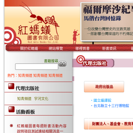
關於紅螞蟻
網站導覽
哪裡買書
新書資訊
書籍搜尋
熱門：知青頻道 知青頻道 知青頻道
政府出版品
知青頻道 宇河文化
‧國立編譯館
‧台北縣立十三行博物館
財團法人、基金會、教育
紅螞蟻圖書每週新書活動內容
說明項目測試連結相關消息一