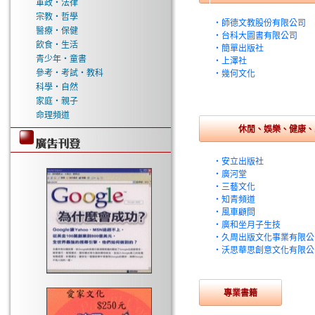
軍政‧法律
宗教‧哲學
‧師德文教股份有限公司
醫療‧保健
‧台科大圖書有限公司
飲食‧生活
‧簡單出版社
青少年‧童書
‧上澤社
參考‧考試‧教科
‧幾何文化
科學‧自然
家庭‧親子
命理頻道
休閒、娛樂、健康、
‧安立出版社
‧廣河堂
‧三藝文化
‧知青頻道
‧風車顧問
‧廣和坐月子生技
‧久周出版文化事業有限公
‧沃思華思創意文化有限公
專業書籍