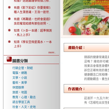
校版》透過嚴謹學術接力修..
有鹿《影下彩虹》你要覺察5
種人生潛意識，王浩一逝世..
有鹿《再難過，也終會度過》
吳若權寫給總有那些迷惘、..
知青《卜卦一本通：超準預測
，馬上上手》
知青《學玄空飛星風水，一本
上手》
more..
錯誤的健康常識是
忌嗎？ 維他命可
效果且會傷害身體
行銷企管‧財經
訴您正確有效的養
電腦‧網路
健康觀念口耳相傳
文學‧小說
的運動觀念、養生
藝術‧美學
休閒娛樂
旅遊‧地圖
教育‧心理‧勵志
莊淑芹 一九五六
語言學習工具
有《怎樣吃出女性
社會‧人文‧史地