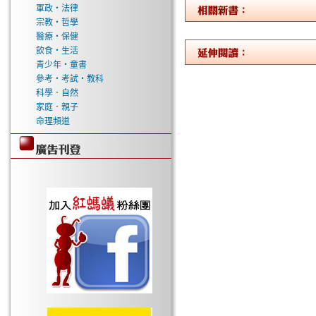
軍政‧法律
宗教‧哲學
醫療‧保健
飲食‧生活
青少年‧童書
參考‧考試‧教科
科學．自然
家庭．親子
命理頻道