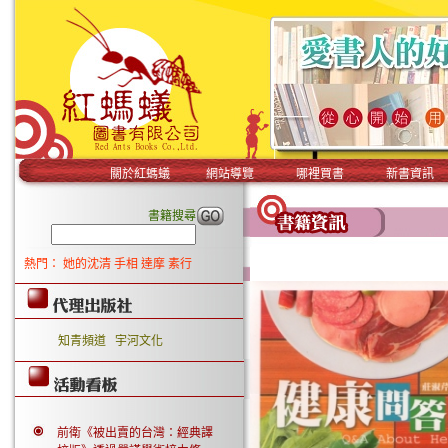
關於紅螞蟻
網站導覽
哪裡買書
新書資訊
書籍搜尋
熱門：
她的沈清
手相
達摩
素行
知青頻道
宇河文化
前衛《被出賣的台灣：經典譯