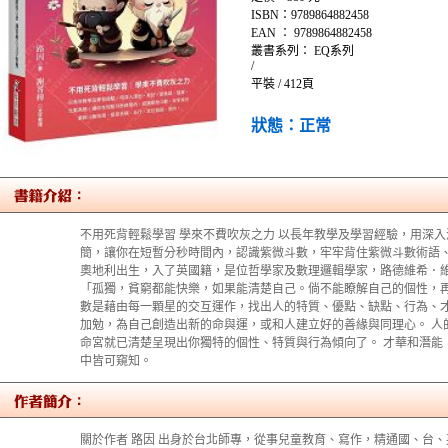
ISBN：9789864882458
EAN ： 9789864882458
叢書系列： EQ系列
/
平裝 / 412頁
狀態：正常
不用死背輕鬆學習 學來不費吹灰之力 以長年教學及學習經驗，用深
簡，讓你在短暫分秒時間內，認識紫微斗數，牢牢背住紫微斗數術語
奧地利出生，入了英國籍，是位哲學家及數理邏輯學家，路德維希．維特根斯坦（Lu
「孤獨，貧窮都能快樂，如果能清楚自己。倘不能瞭解自己的個性，再
數是藉由每一顆星的交互運作，找出人的特質、優點、缺點、行為、
加勉，為自己創造出新的命與運，或和人建立好的善緣與同理心。 人
命宮就已清楚呈現出你獨特的個性、特質與行為傾向了。 才華和潛能
中皆可窺知。
關於作者 路因 出身於台北師專，從事兒童教育、寫作，精通國、台、