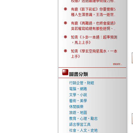
校版》透過嚴謹學術接力修..
有鹿《影下彩虹》你要覺察5
種人生潛意識，王浩一逝世..
有鹿《再難過，也終會度過》
吳若權寫給總有那些迷惘、..
知青《卜卦一本通：超準預測
，馬上上手》
知青《學玄空飛星風水，一本
上手》
more..
行銷企管‧財經
電腦‧網路
文學‧小說
藝術‧美學
休閒娛樂
旅遊‧地圖
教育‧心理‧勵志
語言學習工具
社會‧人文‧史地