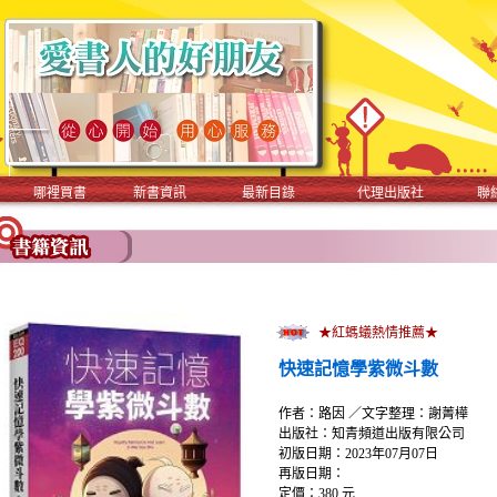
哪裡買書
新書資訊
最新目錄
代理出版社
聯
★紅螞蟻熱情推薦★
快速記憶學紫微斗數
作者：路因 ／文字整理：謝菁樺
出版社：知青頻道出版有限公司
初版日期：2023年07月07日
再版日期：
定價：380 元