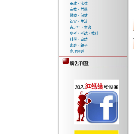
軍政‧法律
宗教‧哲學
醫療‧保健
飲食‧生活
青少年‧童書
參考‧考試‧教科
科學．自然
家庭．親子
命理頻道