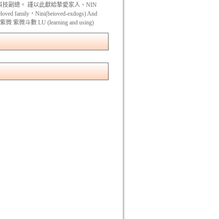
科技副總。 謹以此獻給摯愛家人、NIN
oved family，Nini(beioved-exdogs) And
微 紫微斗數 LU (learning and using)