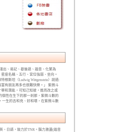
入淺出、易記、歇後語、諧音、化繁為
、星座名稱、五行、宮位強弱、坐向。
dwig Wittgenstein）說過:
富有朋友再多也很難快樂。」 紫微斗
才華和潛能，可知己知彼，進而改之或
的個性在生下的那一剎那，紫微斗數的
，一生的吉和兇、好和壞，在紫微斗數
英、日語，致力於TNR。腦力激盪(諧音