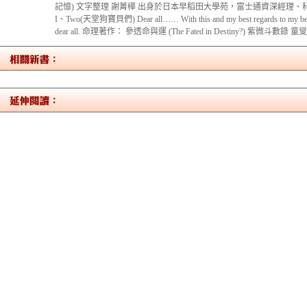
記憶) 文字整理 謝菁樺 出身於日本早稻田大學苑，富士通資深經理、
I、Two(天堂狗寶貝們) Dear all…… With this and my best regards to my bel
dear all. 命理著作： 參透命與運 (The Fated in Destiny?) 紫微斗數錄 童叟紫