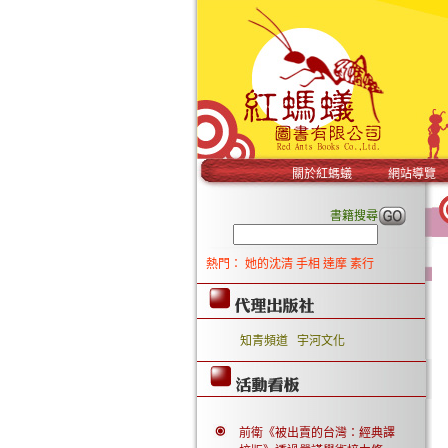
關於紅螞蟻
網站導覽
書籍搜尋
熱門：
她的沈清
手相
達摩
素行
知青頻道
宇河文化
前衛《被出賣的台灣：經典譯