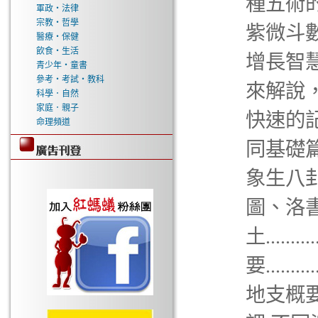
種五術
軍政‧法律
宗教‧哲學
紫微斗
醫療‧保健
飲食‧生活
增長智
青少年‧童書
參考‧考試‧教科
來解說
科學．自然
家庭．親子
快速的
命理頻道
同基礎
象生八卦，八
圖、洛
土........
要..........
地支概要......