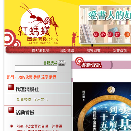
關於紅螞蟻
網站導覽
哪裡買書
新書資訊
書籍搜尋
熱門：
她的沈清
手相
達摩
素行
知青頻道
宇河文化
前衛《被出賣的台灣：經典譯