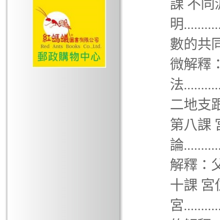
課 不
明.......
數的共
微解釋
法........
二地支跟紫微命盤
第八課
論.........
解釋：父母宮 ...
十課 
宮.........