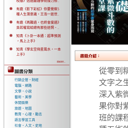
校版》透過嚴謹學術接力修..
有鹿《影下彩虹》你要覺察5
種人生潛意識，王浩一逝世..
有鹿《再難過，也終會度過》
吳若權寫給總有那些迷惘、..
知青《卜卦一本通：超準預測
，馬上上手》
知青《學玄空飛星風水，一本
上手》
more..
從零到
行銷企管‧財經
文字之
電腦‧網路
文學‧小說
深入紫
藝術‧美學
休閒娛樂
果你對
旅遊‧地圖
教育‧心理‧勵志
班的課
語言學習工具
社會‧人文‧史地