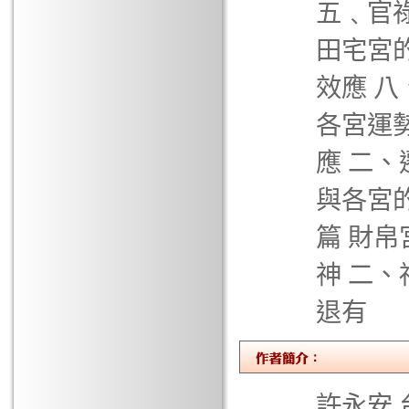
五﹑官
田宅宮
效應 
各宮運
應 二、
與各宮
篇 財
神 二、
退有
許永安 