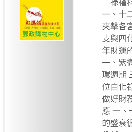
︱祿權
一、十
夾擊各宮
支與四
年財運的
一、紫
環週期
位自化
做好財
應 一
的盛衰