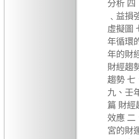
分析 
﹑益損
虛擬圖 
年循環
年的財
財經趨
趨勢 
九、壬
篇 財
效應 
宮的財