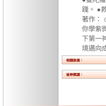
踐。 ●
著作：﹙
你學紫微
下第一
境邁向