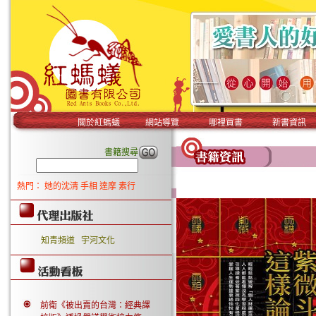
關於紅螞蟻
網站導覽
哪裡買書
新書資訊
書籍搜尋
熱門：
她的沈清
手相
達摩
素行
知青頻道
宇河文化
前衛《被出賣的台灣：經典譯