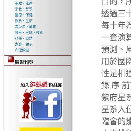
目的，
軍政‧法律
宗教‧哲學
透過三
醫療‧保健
飲食‧生活
每十年
青少年‧童書
參考‧考試‧教科
一套演
科學．自然
家庭．親子
預測、
命理頻道
用於國
性是相
錄 序 
紫府星
星系入位
臨會的