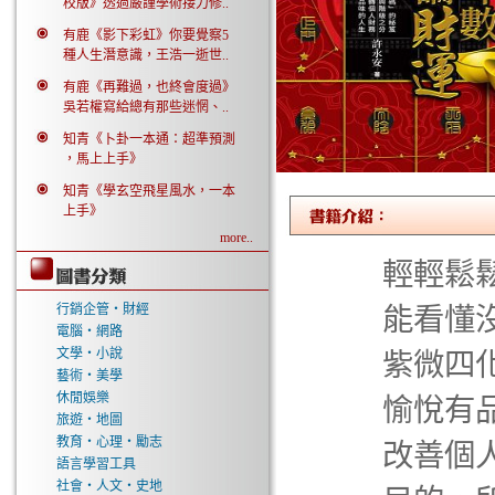
校版》透過嚴謹學術接力修..
有鹿《影下彩虹》你要覺察5
種人生潛意識，王浩一逝世..
有鹿《再難過，也終會度過》
吳若權寫給總有那些迷惘、..
知青《卜卦一本通：超準預測
，馬上上手》
知青《學玄空飛星風水，一本
上手》
more..
輕輕鬆
行銷企管‧財經
能看懂
電腦‧網路
文學‧小說
紫微四
藝術‧美學
休閒娛樂
愉悅有
旅遊‧地圖
教育‧心理‧勵志
改善個
語言學習工具
社會‧人文‧史地