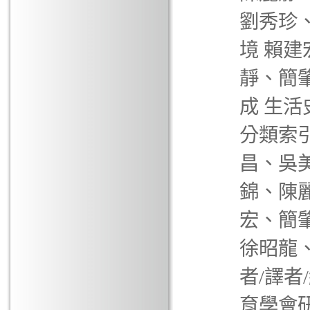
劉秀珍
境 賴建
靜、簡
成 生
分類索引
昌、吳
錦、陳
宏、簡
徐昭龍
者/譯者
育學會