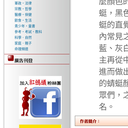
麼顏色
軍政‧法律
宗教‧哲學
蜓，黑
醫療‧保健
飲食‧生活
蜓的直
青少年‧童書
參考‧考試‧教科
內常見
科學．自然
家庭．親子
藍、灰
命理頻道
主再從
進而做
的蜻蜓
眾們，
名。