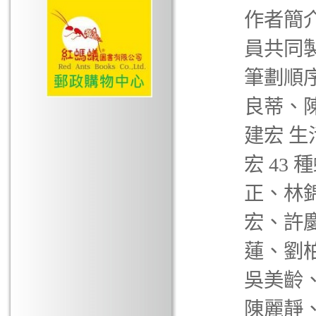
作者簡
員共同
筆劃順序
良蒂、
建宏 生
宏 43
正、林
宏、許
蓮、劉
吳美齡
陳麗靜