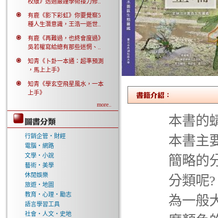
校版》透過嚴謹學術接力修..
有鹿《影下彩虹》你要覺察5
種人生潛意識，王浩一逝世..
有鹿《再難過，也終會度過》
吳若權寫給總有那些迷惘、..
知青《卜卦一本通：超準預測
，馬上上手》
知青《學玄空飛星風水，一本
上手》
more..
本書的
行銷企管‧財經
本書主
電腦‧網路
文學‧小說
簡略的
藝術‧美學
休閒娛樂
分類呢
旅遊‧地圖
教育‧心理‧勵志
為一般
語言學習工具
社會‧人文‧史地