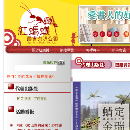
關於紅螞蟻
網站導覽
哪裡買書
新書資訊
書籍搜尋
熱門：
她的沈清
手相
達摩
素行
知青頻道
宇河文化
前衛《被出賣的台灣：經典譯