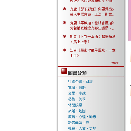
校版》透過嚴謹學術接力修..
有鹿《影下彩虹》你要覺察5
種人生潛意識，王浩一逝世..
有鹿《再難過，也終會度過》
吳若權寫給總有那些迷惘、..
知青《卜卦一本通：超準預測
，馬上上手》
知青《學玄空飛星風水，一本
上手》
more..
行銷企管‧財經
電腦‧網路
文學‧小說
藝術‧美學
休閒娛樂
旅遊‧地圖
教育‧心理‧勵志
語言學習工具
社會‧人文‧史地