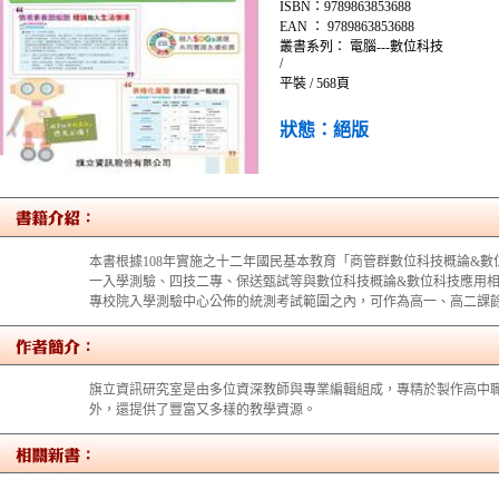
ISBN：9789863853688
EAN ： 9789863853688
叢書系列： 電腦---數位科技
/
平裝 / 568頁
狀態：絕版
本書根據108年實施之十二年國民基本教育「商管群數位科技概論&
一入學測驗、四技二專、保送甄試等與數位科技概論&數位科技應用
專校院入學測驗中心公佈的統測考試範圍之內，可作為高一、高二課
旗立資訊研究室是由多位資深教師與專業編輯組成，專精於製作高中
外，還提供了豐富又多樣的教學資源。