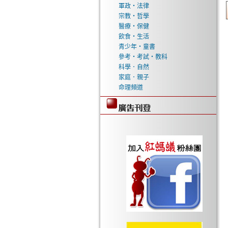
軍政‧法律
宗教‧哲學
醫療‧保健
飲食‧生活
青少年‧童書
參考‧考試‧教科
科學．自然
家庭．親子
命理頻道