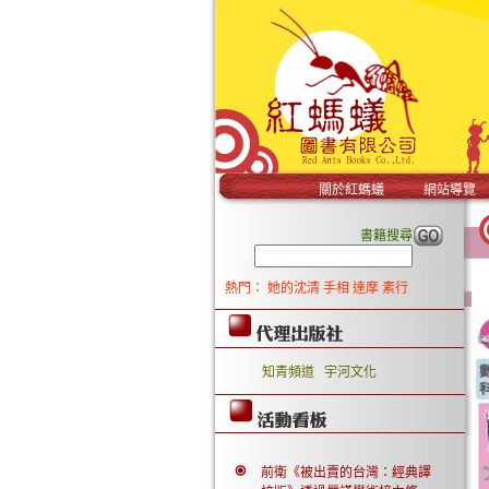
關於紅螞蟻
網站導覽
書籍搜尋
熱門：
她的沈清
手相
達摩
素行
知青頻道
宇河文化
前衛《被出賣的台灣：經典譯