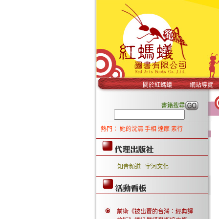
關於紅螞蟻
網站導覽
書籍搜尋
熱門：
她的沈清
手相
達摩
素行
知青頻道
宇河文化
前衛《被出賣的台灣：經典譯