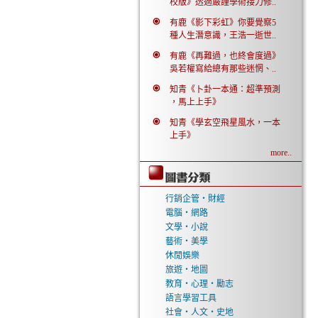
校版》透過嚴謹學術接力修..
有鹿《影下彩虹》你要覺察5
種人生潛意識，王浩一逝世..
有鹿《再難過，也終會度過》
吳若權寫給總有那些迷惘、..
知青《卜卦一本通：超準預測
，馬上上手》
知青《學玄空飛星風水，一本
上手》
more..
行銷企管‧財經
電腦‧網路
文學‧小說
藝術‧美學
休閒娛樂
旅遊‧地圖
教育‧心理‧勵志
語言學習工具
社會‧人文‧史地