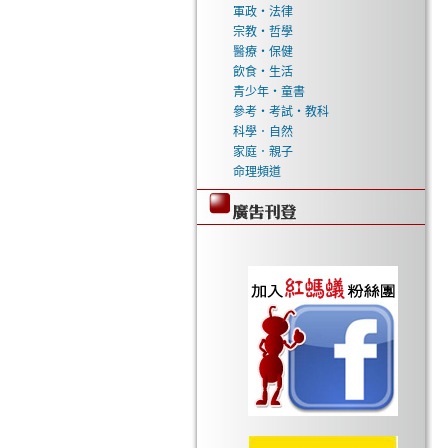
軍政‧法律
宗教‧哲學
醫療‧保健
飲食‧生活
青少年‧童書
參考‧考試‧教科
科學．自然
家庭．親子
命理頻道