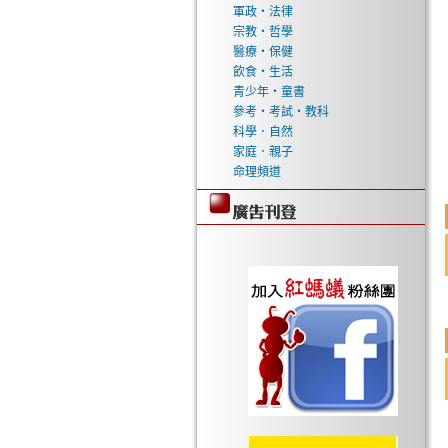
軍政‧法律
宗教‧哲學
醫療‧保健
飲食‧生活
青少年‧童書
參考‧考試‧教科
科學．自然
家庭．親子
命理頻道