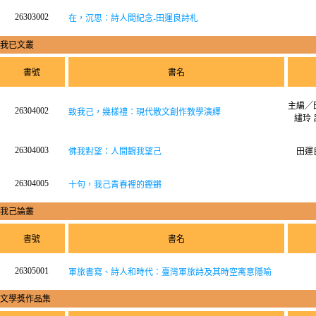
26303002
在，沉思：詩人間紀念-田運良詩札
我已文叢
書號
書名
主編╱
26304002
致我己，幾樣禮：現代散文創作教學演繹
繣玲 
26304003
佛我對望：人間觀我望己
田運
26304005
十句，我己青春裡的鏗鏘
我己論叢
書號
書名
26305001
軍旅書寫、詩人和時代：臺灣軍旅詩及其時空寓意隱喻
文學獎作品集