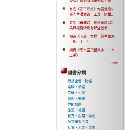
校版》透過嚴謹學術接力修..
有鹿《影下彩虹》你要覺察5
種人生潛意識，王浩一逝世..
有鹿《再難過，也終會度過》
吳若權寫給總有那些迷惘、..
知青《卜卦一本通：超準預測
，馬上上手》
知青《學玄空飛星風水，一本
上手》
more..
行銷企管‧財經
電腦‧網路
文學‧小說
藝術‧美學
休閒娛樂
旅遊‧地圖
教育‧心理‧勵志
語言學習工具
社會‧人文‧史地