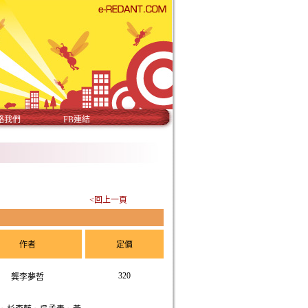
絡我們
FB連結
<回上一頁
作者
定價
320
龔李夢哲