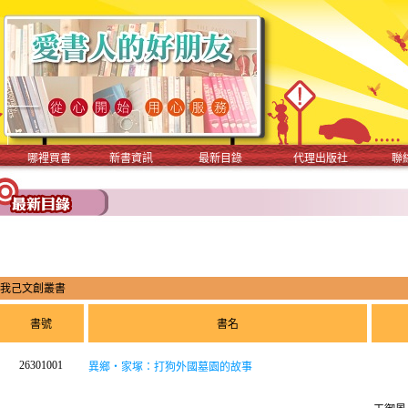
哪裡買書
新書資訊
最新目錄
代理出版社
聯
我己文創叢書
書號
書名
26301001
異鄉‧家塚：打狗外國墓園的故事