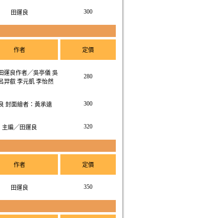
300
田運良
作者
定價
田運良作者╱吳亭儀 吳
280
呂羿叡 李元凱 李怡然
300
良 封面繪者：黃承遠
320
主編╱田運良
作者
定價
350
田運良