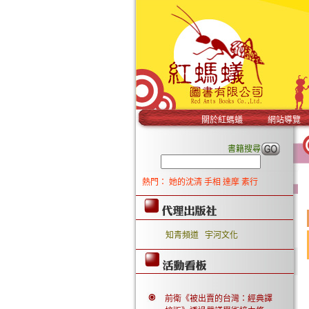
關於紅螞蟻
網站導覽
書籍搜尋
熱門：
她的沈清
手相
達摩
素行
知青頻道
宇河文化
前衛《被出賣的台灣：經典譯