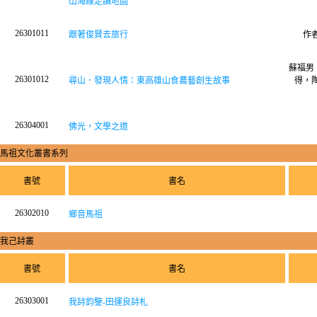
山海線走讀地圖
26301011
跟著俊賢去旅行
作
蘇福男
26301012
尋山．發現人情：東高雄山食農藝創生故事
得，
26304001
佛光，文學之道
馬祖文化叢書系列
書號
書名
26302010
鄉音馬祖
我己詩叢
書號
書名
26303001
我詩鈞鑒-田運良詩札