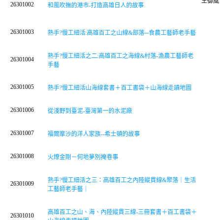
王御風
26301002
和風吹撫的港市-打造高雄日人的故事
26301003
熟手?慢工細活:高雄百工之山線&部落─食農工藝師老手藝
熟手?慢工細活之二:高雄百工之海線&村落-漁農工藝師老
26301004
手藝
26301005
熟手?慢工細活山海線套書＋百工書袋＋山海線走讀地圖
26301006
從淺野到臺泥-臺灣第一的水泥廠
26301007
福爾摩沙的洋人家族--希士頓的故事
26301008
火燎金剛－何地夢別掩卷事
熟手?慢工細活之三：高雄百工之內陸縱貫線&聚落｜生活
26301009
工藝師老手藝｜
高雄百工之山、海、內陸縱貫三線-三冊套書＋百工書袋＋
26301010