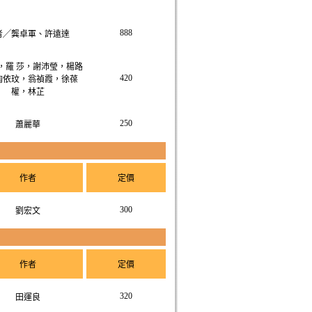
888
者╱龔卓軍、許遠達
，羅 莎，謝沛瑩，楊路
420
陶依玟，翁禎霞，徐葆
權，林芷
250
蕭麗華
作者
定價
300
劉宏文
作者
定價
320
田運良