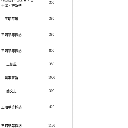
、杉森藍、吳孟青、黃
350
于津、許聖迪
380
王昭華等
380
王昭華等採訪
850
王昭華等採訪
350
王御風
1000
龔李夢哲
300
簡文志
420
王昭華等採訪
1180
王昭華等採訪