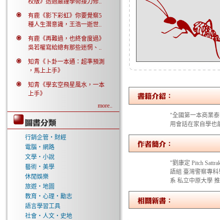
校版》透過嚴謹學術接力修..
有鹿《影下彩虹》你要覺察5
種人生潛意識，王浩一逝世..
有鹿《再難過，也終會度過》
吳若權寫給總有那些迷惘、..
知青《卜卦一本通：超準預測
，馬上上手》
知青《學玄空飛星風水，一本
上手》
more..
"全國第一本商業
用會話在家自學也
行銷企管‧財經
電腦‧網路
文學‧小說
"劉康定 Pitch 
藝術‧美學
語組 臺灣警察專科
休閒娛樂
系 私立中原大學 
旅遊‧地圖
教育‧心理‧勵志
語言學習工具
社會‧人文‧史地