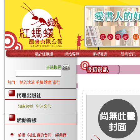
關於紅螞蟻
網站導覽
哪裡買書
新書資訊
書籍搜尋
熱門：
她的沈清
手相
達摩
素行
知青頻道
宇河文化
前衛《被出賣的台灣：經典譯