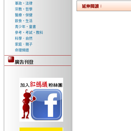
軍政‧法律
宗教‧哲學
醫療‧保健
飲食‧生活
青少年‧童書
參考‧考試‧教科
科學．自然
家庭．親子
命理頻道