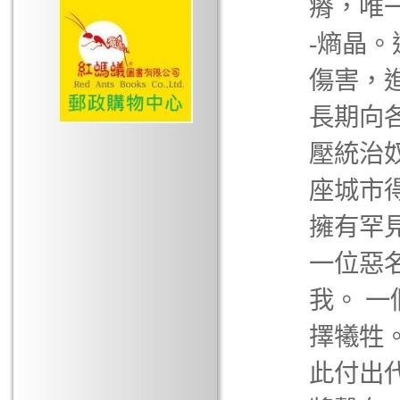
瘠，唯
-熵晶
傷害，
長期向
壓統治
座城市
擁有罕
一位惡
我。 
擇犧牲
此付出