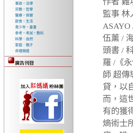
作者 難
軍政‧法律
宗教‧哲學
監事 林
醫療‧保健
飲食‧生活
ASAYO
青少年‧童書
參考‧考試‧教科
伍薰 /
科學．自然
家庭．親子
頭書 /
命理頻道
羅 /《
師 超傳
貸，以
而，這
有的獲
熵術士