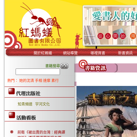
關於紅螞蟻
網站導覽
哪裡買書
新書資訊
書籍搜尋
熱門：
她的沈清
手相
達摩
素行
知青頻道
宇河文化
前衛《被出賣的台灣：經典譯