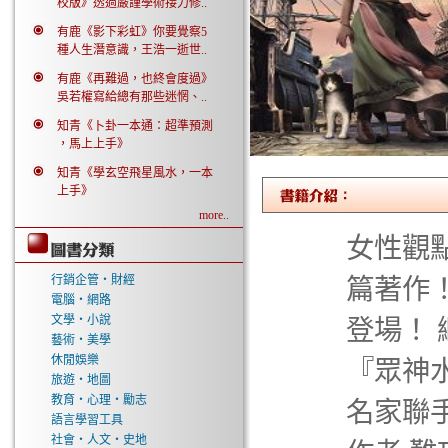
校版》透過嚴謹學術接力修..
有鹿《影下彩虹》你要覺察5
種人生潛意識，王浩一逝世..
有鹿《再難過，也終會度過》
吳若權寫給總有那些迷惘、..
知青《卜卦一本通：超準預測
，馬上上手》
知青《學玄空飛星風水，一本
上手》
more..
女性觀
行銷企管‧財經
篇著作
電腦‧網路
文學‧小說
登場！
藝術‧美學
休閒娛樂
『眾神
旅遊‧地圖
教育‧心理‧勵志
名家聯手
語言學習工具
社會‧人文‧史地