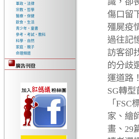
識，卻
軍政‧法律
宗教‧哲學
傷口留
醫療‧保健
飲食‧生活
殭屍疫
青少年‧童書
參考‧考試‧教科
過往記
科學．自然
家庭．親子
訪客卻
命理頻道
的分歧
運道路
SG轉
「FSC
家、繪師
畫、29