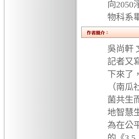
向205
物科系
吳尚軒
記者又
下來了
（南瓜
菌共生
地智慧
為在公
的《3.