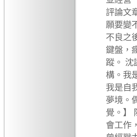
評論文
願要變
不良之
鍵盤，
蹤。 
構。我
我是自
夢境。
覺。】
會工作