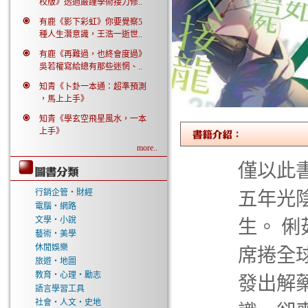
校版》透過嚴謹學術接力修..
有鹿《影下彩虹》你要覺察5
種人生潛意識，王浩一逝世..
有鹿《再難過，也終會度過》
吳若權寫給總有那些迷惘、..
知青《卜卦一本通：超準預測
，馬上上手》
知青《學玄空飛星風水，一本
上手》
more..
僅以此書
行銷企管‧財經
五年光
電腦‧網路
文學‧小說
生。 
藝術‧美學
休閒娛樂
席捲全
旅遊‧地圖
教育‧心理‧勵志
發出解
語言學習工具
社會‧人文‧史地