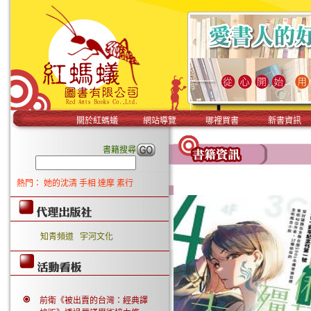
關於紅螞蟻
網站導覽
哪裡買書
新書資訊
書籍搜尋
熱門：
她的沈清
手相
達摩
素行
知青頻道
宇河文化
前衛《被出賣的台灣：經典譯