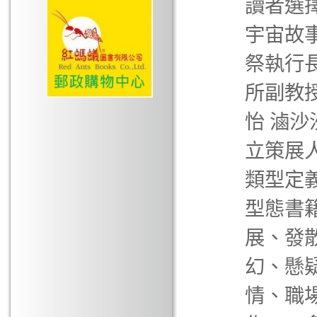
讀者選
宇宙故事
祭執行
所副教授
怡 滷沙
立策展人
類型定
型態書
展、發
幻、懸
情、職