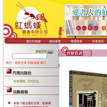
關於紅螞蟻
網站導覽
哪裡買書
新書資訊
書籍搜尋
熱門：
她的沈清
手相
達摩
素行
知青頻道
宇河文化
前衛《被出賣的台灣：經典譯