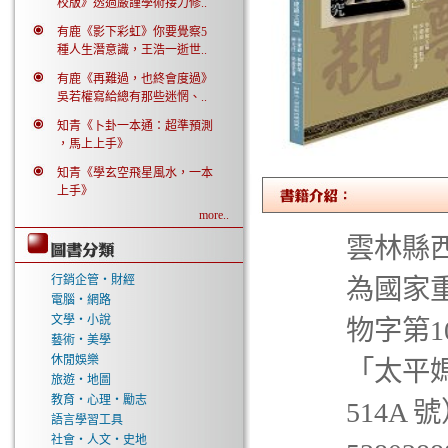
校版》透過嚴謹學術接力修..
有鹿《影下彩虹》你要覺察5
種人生潛意識，王浩一逝世..
有鹿《再難過，也終會度過》
吳若權寫給總有那些迷惘、..
知青《卜卦一本通：超準預測
，馬上上手》
知青《學玄空飛星風水，一本
上手》
more..
雲林縣
行銷企管‧財經
為國家
電腦‧網路
文學‧小說
物字第1
藝術‧美學
休閒娛樂
「太平媽
旅遊‧地圖
教育‧心理‧勵志
514A
語言學習工具
社會‧人文‧史地