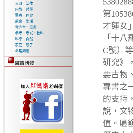
5380
軍政‧法律
宗教‧哲學
第105
醫療‧保健
飲食‧生活
才蓮女」
青少年‧童書
參考‧考試‧教科
「十八羅
科學．自然
家庭．親子
C號）
命理頻道
研究》，
要古物
專書之
的支持，
說，文
值。匾