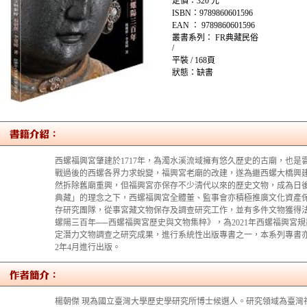
定價：320 元
ISBN：9789860601596
EAN ： 9789860601596
叢書系列： FR典藏民俗
/
平裝 / 168頁
狀態：缺書
西螺福興宮肇建於1717年，為濁水溪流域擁有悠久歷史的古廟，也
戰過後的西螺各界力求蛻變，福興宮老廟的改建，遂為繼西螺大橋興
然拆除舊廟重興，但福興宮亦保存不少清代以來的歷史文物，成為日後
典藏」的理念之下，西螺福興宮全體董、監事會亦積極推廣文化資產
存研究團隊，從事宮藏文物保存及調查研究工作，並有多件文物獲得法
螺陽三百年──西螺福興宮歷史與文物集粹》，為2021年西螺福興宮
定潛力文物調查之研究成果，進行系統性出版專書之一，本系列專書亦
2年4月進行出版。
楊朝傑 現為國立臺灣大學歷史學研究所博士候選人。研究領域為臺灣