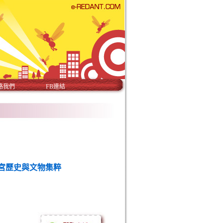
絡我們
FB連結
宮歷史與文物集粹