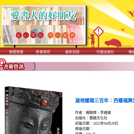
哪裡買書
新書資訊
最新目錄
代理出版社
聯
凝視螺陽三百年：西螺福興
作者：楊朝傑、李建緯
出版社：豐饒文化社
初版日期：2022年04月29日
再版日期：