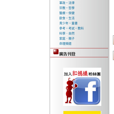
軍政‧法律
宗教‧哲學
醫療‧保健
飲食‧生活
青少年‧童書
參考‧考試‧教科
科學．自然
家庭．親子
命理頻道