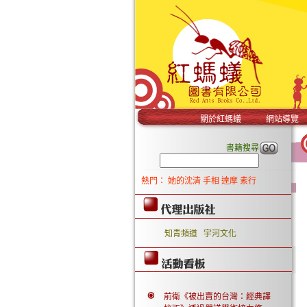
關於紅螞蟻
網站導覽
書籍搜尋
熱門：
她的沈清
手相
達摩
素行
知青頻道
宇河文化
前衛《被出賣的台灣：經典譯