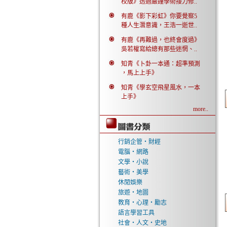
校版》透過嚴謹學術接力修..
有鹿《影下彩虹》你要覺察5
種人生潛意識，王浩一逝世..
有鹿《再難過，也終會度過》
吳若權寫給總有那些迷惘、..
知青《卜卦一本通：超準預測
，馬上上手》
知青《學玄空飛星風水，一本
上手》
more..
行銷企管‧財經
電腦‧網路
文學‧小說
藝術‧美學
休閒娛樂
旅遊‧地圖
教育‧心理‧勵志
語言學習工具
社會‧人文‧史地