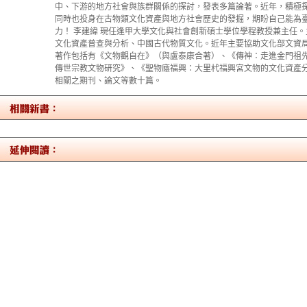
中、下游的地方社會與族群關係的探討，發表多篇論著。近年，積極
同時也投身在古物類文化資產與地方社會歷史的發掘，期盼自己能為
力！ 李建緯 現任逢甲大學文化與社會創新碩士學位學程教授兼主任
文化資產普查與分析、中國古代物質文化。近年主要協助文化部文資
著作包括有《文物觀自在》（與盧泰康合著）、《傳神：走進金門祖
傳世宗教文物研究》、《聖物廕福興：大里杙福興宮文物的文化資產
相關之期刊、論文等數十篇。