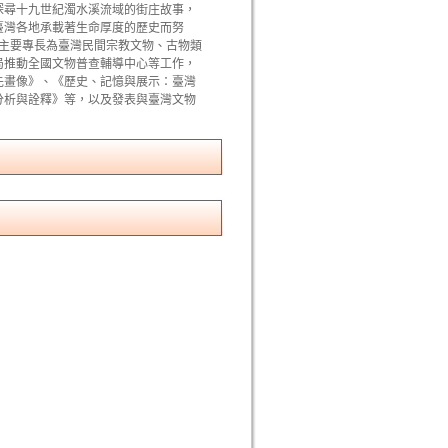
探尋十九世紀濁水溪流域的街庄故事，
臺灣各地承載著生命厚度的歷史而努
。主要專長為臺灣民間宗教文物、古物類
局推動全國文物普查輔導中心等工作，
先畫像》、《歷史、記憶與展示：臺灣
分析與詮釋》等，以及發表與臺灣文物