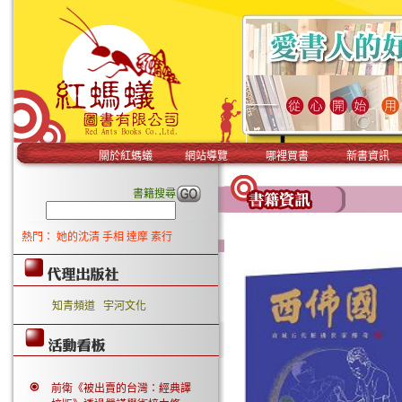
關於紅螞蟻
網站導覽
哪裡買書
新書資訊
書籍搜尋
熱門：
她的沈清
手相
達摩
素行
知青頻道
宇河文化
前衛《被出賣的台灣：經典譯