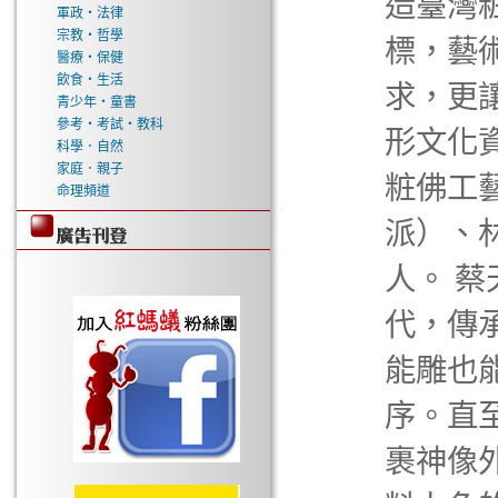
造臺灣
軍政‧法律
宗教‧哲學
標，藝
醫療‧保健
飲食‧生活
求，更
青少年‧童書
參考‧考試‧教科
形文化
科學．自然
家庭．親子
粧佛工
命理頻道
派）、
人。 
代，傳
能雕也
序。直
裹神像