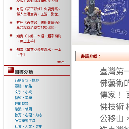
校版》透過嚴謹學術接力修..
有鹿《影下彩虹》你要覺察5
種人生潛意識，王浩一逝世..
有鹿《再難過，也終會度過》
吳若權寫給總有那些迷惘、..
知青《卜卦一本通：超準預測
，馬上上手》
知青《學玄空飛星風水，一本
上手》
more..
臺灣第
行銷企管‧財經
佛藝術
電腦‧網路
文學‧小說
傳家！
藝術‧美學
休閒娛樂
佛技術
旅遊‧地圖
教育‧心理‧勵志
公移山
語言學習工具
社會‧人文‧史地