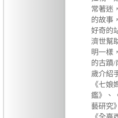
常著迷
的故事
好奇的
濟世幫
明一樣
的古蹟
歲介紹
《七娘
鑑》、
藝研究
《全臺