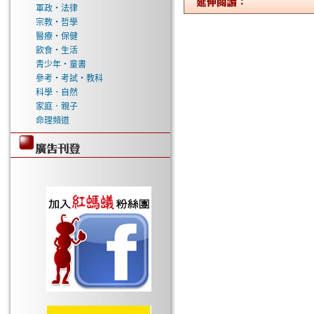
軍政‧法律
宗教‧哲學
醫療‧保健
飲食‧生活
青少年‧童書
參考‧考試‧教科
科學．自然
家庭．親子
命理頻道