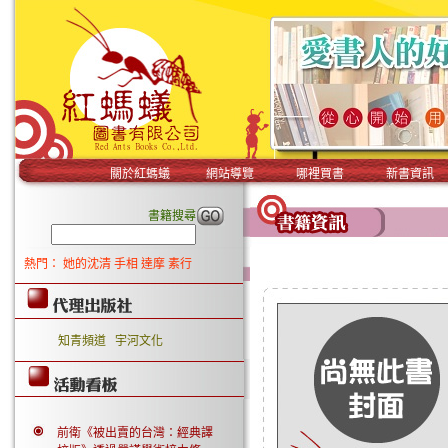
關於紅螞蟻
網站導覽
哪裡買書
新書資訊
書籍搜尋
熱門：
她的沈清
手相
達摩
素行
知青頻道
宇河文化
前衛《被出賣的台灣：經典譯