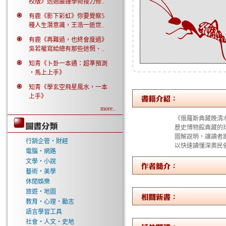
校版》透過嚴謹學術接力修..
有鹿《影下彩虹》你要覺察5
種人生潛意識，王浩一逝世..
有鹿《再難過，也終會度過》
吳若權寫給總有那些迷惘、..
知青《卜卦一本通：超準預測
，馬上上手》
知青《學玄空飛星風水，一本
上手》
more..
《俄羅斯典藏晚清
歷史博物館典藏的
圖解說明，讓讀者
行銷企管‧財經
以快速讀懂深奧民
電腦‧網路
文學‧小說
藝術‧美學
休閒娛樂
旅遊‧地圖
教育‧心理‧勵志
語言學習工具
社會‧人文‧史地