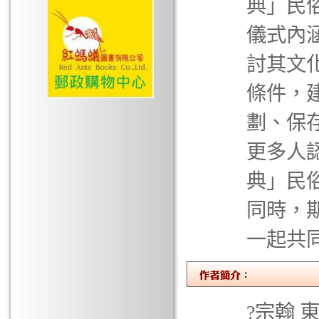
典」民
儀式內
討其文
條件，
劃、保
更多人
典」民
同時，
一起共
?宗翰