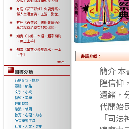
校版》透過嚴謹學術接力修..
有鹿《影下彩虹》你要覺察5
種人生潛意識，王浩一逝世..
有鹿《再難過，也終會度過》
吳若權寫給總有那些迷惘、..
知青《卜卦一本通：超準預測
，馬上上手》
知青《學玄空飛星風水，一本
上手》
more..
簡介 
行銷企管‧財經
隍信仰
電腦‧網路
文學‧小說
遺緒，
藝術‧美學
休閒娛樂
代開始
旅遊‧地圖
教育‧心理‧勵志
「司法
語言學習工具
社會‧人文‧史地