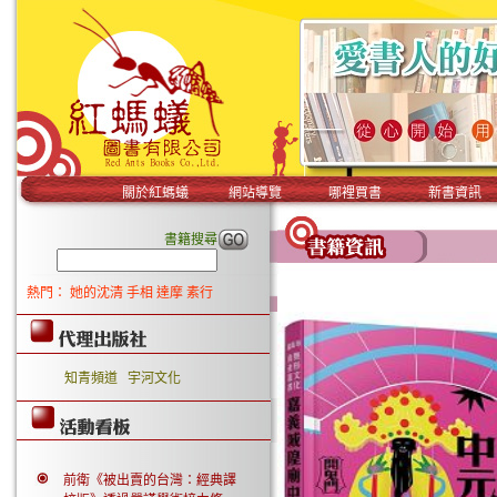
關於紅螞蟻
網站導覽
哪裡買書
新書資訊
書籍搜尋
熱門：
她的沈清
手相
達摩
素行
知青頻道
宇河文化
前衛《被出賣的台灣：經典譯