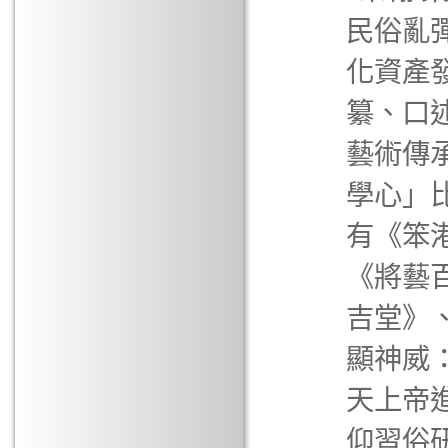
民俗亂
化資產
纂、口
藝術傳
學心」
有《笨
《將藝
吉堂》
顯神威
天上帝
仰習俗