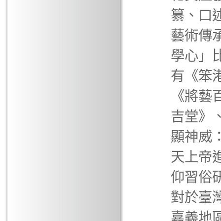
纂、口
藝術傳
學心」
有《笨
《將藝
吉堂》
顯神威
天上帝
仰習俗
對於臺
嘉義地