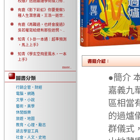
校版》透過嚴謹學術接力修..
有鹿《影下彩虹》你要覺察5
種人生潛意識，王浩一逝世..
有鹿《再難過，也終會度過》
吳若權寫給總有那些迷惘、..
知青《卜卦一本通：超準預測
，馬上上手》
知青《學玄空飛星風水，一本
上手》
more..
●簡介
行銷企管‧財經
嘉義九華
電腦‧網路
文學‧小說
區相當
藝術‧美學
休閒娛樂
的過爐
旅遊‧地圖
教育‧心理‧勵志
群儀式
語言學習工具
社會‧人文‧史地