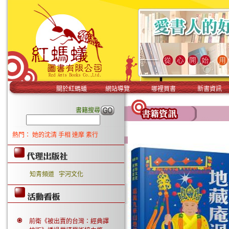
關於紅螞蟻
網站導覽
哪裡買書
新書資訊
書籍搜尋
熱門：
她的沈清
手相
達摩
素行
知青頻道
宇河文化
前衛《被出賣的台灣：經典譯