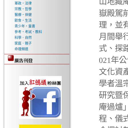
山地藏
軍政‧法律
宗教‧哲學
嶽殿駕
醫療‧保健
飲食‧生活
理，並
青少年‧童書
參考‧考試‧教科
月間舉
科學．自然
家庭．親子
式、探
命理頻道
021年
文化資產
學者溫
研究暨
庵過爐
程、儀