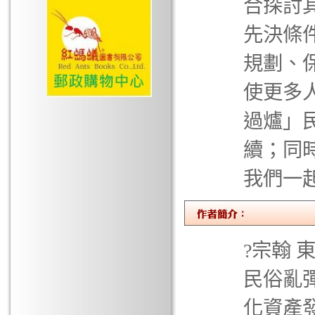
合探討
先決條
規劃、
使更多
過爐」
續；同
我們一
?宗翰
民俗亂
化資產