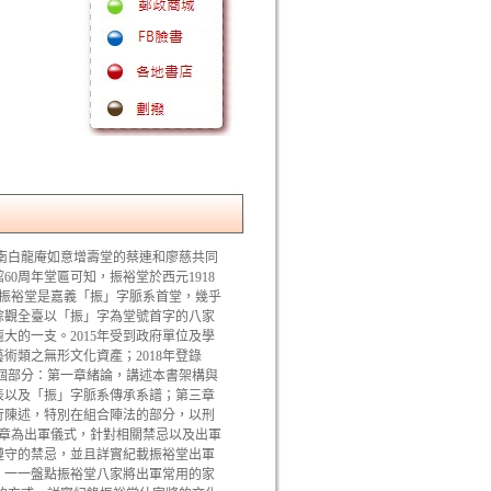
南白龍庵如意增壽堂的蔡連和廖慈共同
0周年堂匾可知，振裕堂於西元1918
邑振裕堂是嘉義「振」字脈系首堂，幾乎
綜觀全臺以「振」字為堂號首字的八家
大的一支。2015年受到政府單位及學
類之無形文化資產；2018年登錄
個部分：第一章緒論，講述本書架構與
表以及「振」字脈系傳承系譜；第三章
行陳述，特別在組合陣法的部分，以刑
四章為出軍儀式，針對相關禁忌以及出軍
遵守的禁忌，並且詳實紀載振裕堂出軍
，一一盤點振裕堂八家將出軍常用的家