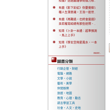
校版》透過嚴謹學術接力修..
有鹿《影下彩虹》你要覺察5
種人生潛意識，王浩一逝世..
有鹿《再難過，也終會度過》
吳若權寫給總有那些迷惘、..
知青《卜卦一本通：超準預測
，馬上上手》
知青《學玄空飛星風水，一本
上手》
more..
行銷企管‧財經
電腦‧網路
文學‧小說
藝術‧美學
休閒娛樂
旅遊‧地圖
教育‧心理‧勵志
語言學習工具
社會‧人文‧史地