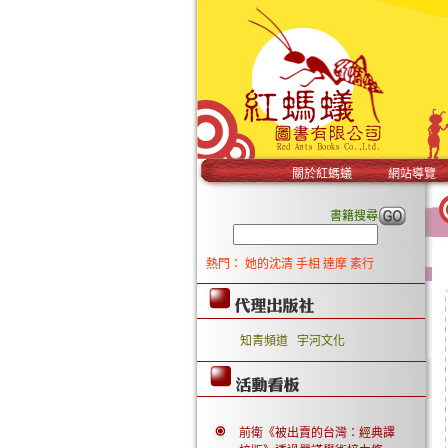
關於紅螞蟻
網站導覽
書籍搜尋
熱門：
她的沈清
手相
達摩
素行
知青頻道
宇河文化
前衛《被出賣的台灣：經典譯