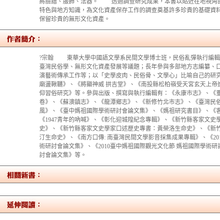
將臉譜、服飾、法器。 透過調查研究成果，本書以貼近在地視角
特色與地方知識，為文化資產保存工作的調查奠基許多珍貴的基礎資
保留珍貴的無形文化資產。
?宗翰 東華大學中國語文學系民間文學博士班，民俗亂彈執行編輯
臺灣民俗學、無形文化資產發展等議題；長年參與多部地方志編纂、
演藝術傳承工作等；以「史學皮肉、民俗骨、文學心」比喻自己的
廟盪鞦韆》、《將顯神威 拱吉堂》、《南投縣松柏嶺受天宮玄天上帝
仰習俗研究》等。參與出版、撰寫與執行編輯有：《永康市志》、《
卷》、《蘇澳鎮志》、《龍潭鄉志》、《新修竹北市志》、《臺灣民
風》、《臺中媽祖國際學術研討會論文集》、《媽祖研究書目》、《客
《1947青年的吶喊》、《彰化迎城隍紀念專輯》、《新竹縣客家文史
史》、《新竹縣客家文史學家口述歷史專書：黃榮洛生命史》、《新
汀生命史》、《南方口傳: 南臺灣民間文學影音採集成果專輯》、《20
術研討會論文集》、《2010臺中媽祖國際觀光文化節 媽祖國際學術研
討會論文集》等。