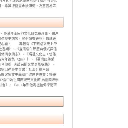
的方式，詳實紀錄振裕堂什家將的文化
料，希冀振裕堂永續傳衍，為嘉義地區
、臺灣淡南民俗文化研究會理事、關注
口述歷史訪談、民俗調查研究、傳統表
研究心靈。 專著有《下頭路玄天上帝
進香期》、《臺灣端午節慶典儀式與信
重修清水鎮志》、《媽祖文化志。信俗
俗青年論集（2冊）》、《臺灣民俗采
音傳揚--客語民間文學身影採集》、
學家口述歷史專書：杜潘芳格生命
竹縣客家文史學家口述歷史專書：楊鏡
12臺中媽祖國際觀光文化節 媽祖國際學
討會》、《2011年彰化媽祖信仰學術研