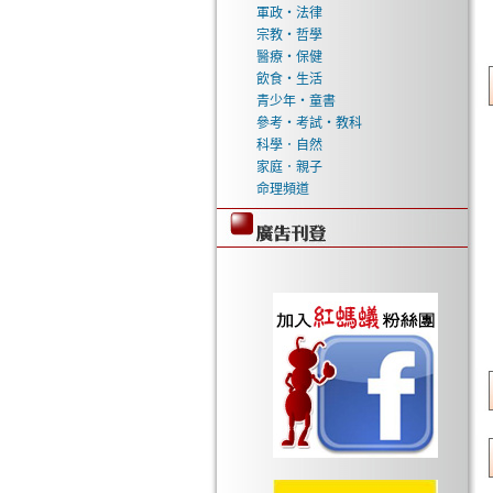
軍政‧法律
宗教‧哲學
醫療‧保健
飲食‧生活
青少年‧童書
參考‧考試‧教科
科學．自然
家庭．親子
命理頻道