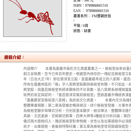
定價：380 元
ISBN：9789860601510
EAN ： 9789860601510
叢書系列： FM豐饒民俗
/
平裝 / 0頁
狀態：缺書
內容簡介 本書為嘉義市無形文化資產叢書之一，振裕堂由來自臺
創立並執教，至今已有百年歷史。根據堂內保存的一塊紀念振裕堂立館6
年（日治大正7年）即在慈濟宮立館，是嘉義最早成立的八家將。嘉
所有在嘉義地區的「振」字八家將堂館都與振裕堂有關。不只如此，
將堂館，與嘉邑振裕堂有師承關係的不計其數，是八家將系統裡相當龐
術界的肯定與認同，「嘉邑慈濟宮駕前振裕堂」登錄嘉義市傳統表演藝術
「嘉義震安宮振祐堂八家將」為民俗文化資產。 本書內文分為幾
整體專書規劃；第二章為發展史略與現況，詳介振裕堂發展、大事年
為振裕堂腳步與陣式分析，分別從基本腳步、組合陣法、整體陣法進
具爺、文武差爺、甘柳謝范將軍、四季大神等4種組合分析討論；第
儀式兩大面相切入，描述振裕堂對食物類、女性以及出軍過程中必須
前夕、出軍過程、善後與特殊科儀；第五章為振裕堂常見臉譜與造型