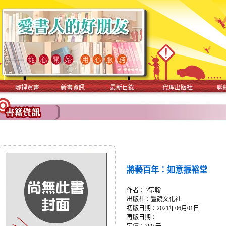
哪裡買書
新書資訊
最新目錄
代理出版社
聯
將藝百年：如意振裕堂
作者： ?宗翰
出版社：豐饒文化社
初版日期：2021年06月01日
再版日期：