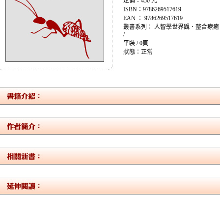
定價：450 元
ISBN：9786269517619
EAN ： 9786269517619
叢書系列： 人智學世界觀．整合療癒
/
平裝 / 0頁
狀態：正常