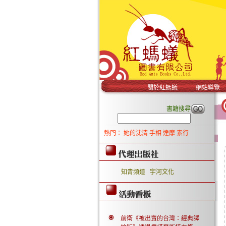
關於紅螞蟻
網站導覽
書籍搜尋
熱門：
她的沈清
手相
達摩
素行
知青頻道
宇河文化
前衛《被出賣的台灣：經典譯