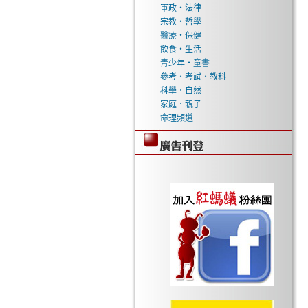
軍政‧法律
宗教‧哲學
醫療‧保健
飲食‧生活
青少年‧童書
參考‧考試‧教科
科學．自然
家庭．親子
命理頻道