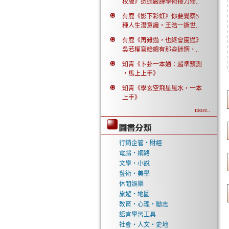
校版》透過嚴謹學術接力修..
有鹿《影下彩虹》你要覺察5
種人生潛意識，王浩一逝世..
有鹿《再難過，也終會度過》
吳若權寫給總有那些迷惘、..
知青《卜卦一本通：超準預測
，馬上上手》
知青《學玄空飛星風水，一本
上手》
more..
行銷企管‧財經
電腦‧網路
文學‧小說
藝術‧美學
休閒娛樂
旅遊‧地圖
教育‧心理‧勵志
語言學習工具
社會‧人文‧史地