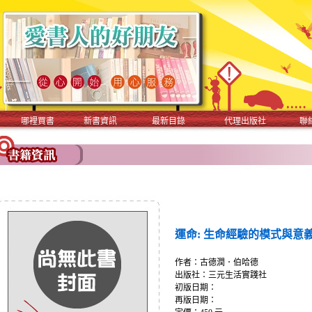
哪裡買書
新書資訊
最新目錄
代理出版社
聯
運命: 生命經驗的模式與意
作者：古德潤．伯哈德
出版社：三元生活實踐社
初版日期：
再版日期：