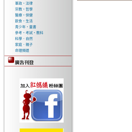
軍政‧法律
宗教‧哲學
醫療‧保健
飲食‧生活
青少年‧童書
參考‧考試‧教科
科學．自然
家庭．親子
命理頻道