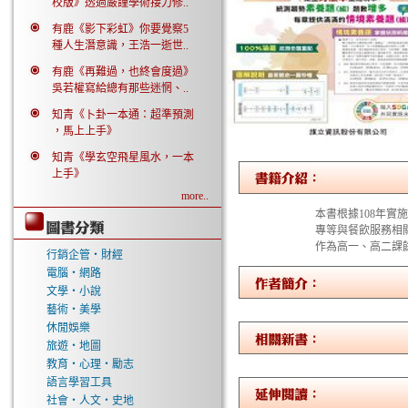
校版》透過嚴謹學術接力修..
有鹿《影下彩虹》你要覺察5
種人生潛意識，王浩一逝世..
有鹿《再難過，也終會度過》
吳若權寫給總有那些迷惘、..
知青《卜卦一本通：超準預測
，馬上上手》
知青《學玄空飛星風水，一本
上手》
more..
本書根據108年
專等與餐飲服務相
作為高一、高二課
行銷企管‧財經
電腦‧網路
文學‧小說
藝術‧美學
休閒娛樂
旅遊‧地圖
教育‧心理‧勵志
語言學習工具
社會‧人文‧史地