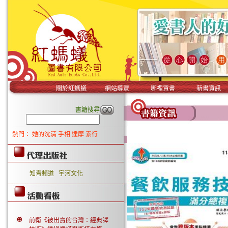
關於紅螞蟻
網站導覽
哪裡買書
新書資訊
書籍搜尋
熱門：
她的沈清
手相
達摩
素行
知青頻道
宇河文化
前衛《被出賣的台灣：經典譯