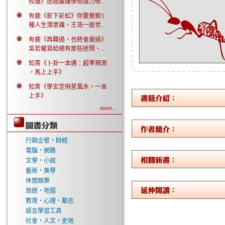
校版》透過嚴謹學術接力修..
有鹿《影下彩虹》你要覺察5
種人生潛意識，王浩一逝世..
有鹿《再難過，也終會度過》
吳若權寫給總有那些迷惘、..
知青《卜卦一本通：超準預測
，馬上上手》
知青《學玄空飛星風水，一本
上手》
more..
行銷企管‧財經
電腦‧網路
文學‧小說
藝術‧美學
休閒娛樂
旅遊‧地圖
教育‧心理‧勵志
語言學習工具
社會‧人文‧史地