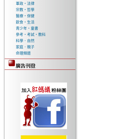
軍政‧法律
宗教‧哲學
醫療‧保健
飲食‧生活
青少年‧童書
參考‧考試‧教科
科學．自然
家庭．親子
命理頻道