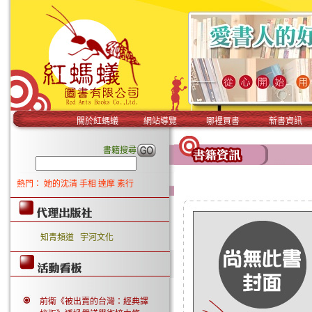
關於紅螞蟻
網站導覽
哪裡買書
新書資訊
書籍搜尋
熱門：
她的沈清
手相
達摩
素行
知青頻道
宇河文化
前衛《被出賣的台灣：經典譯