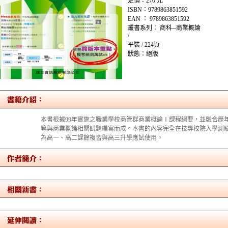
定價：270 元
ISBN：9789863851592
EAN ： 9789863851592
叢書系列： 商科--商業概論
/
平裝 / 224頁
狀態：絕版
本書根據99年實施之職業學校商管群商業概論Ⅰ課程綱要，並融合歷
等與商業概論相關試題編寫而成。本書的內容完全在技專校院入學測
為高一、高二課餘複習與高三升學應試使用。