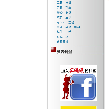
軍政‧法律
宗教‧哲學
醫療‧保健
飲食‧生活
青少年‧童書
參考‧考試‧教科
科學．自然
家庭．親子
命理頻道