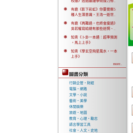
校版》透過嚴謹學術接力修..
有鹿《影下彩虹》你要覺察5
種人生潛意識，王浩一逝世..
有鹿《再難過，也終會度過》
吳若權寫給總有那些迷惘、..
知青《卜卦一本通：超準預測
，馬上上手》
知青《學玄空飛星風水，一本
上手》
more..
行銷企管‧財經
電腦‧網路
文學‧小說
藝術‧美學
休閒娛樂
旅遊‧地圖
教育‧心理‧勵志
語言學習工具
社會‧人文‧史地