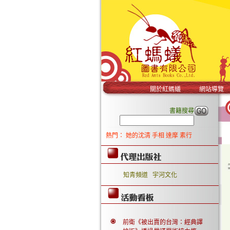
關於紅螞蟻
網站導覽
書籍搜尋
熱門：
她的沈清
手相
達摩
素行
知青頻道
宇河文化
前衛《被出賣的台灣：經典譯