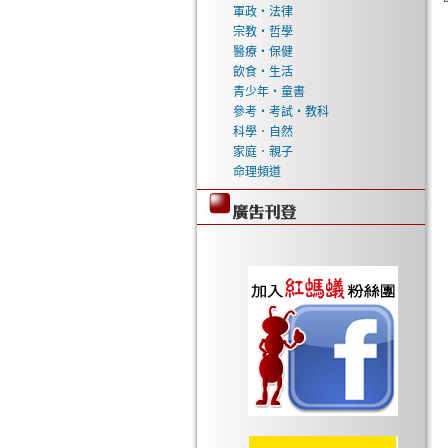
軍政‧法律
宗教‧哲學
醫療‧保健
飲食‧生活
青少年‧童書
參考‧考試‧教科
科學．自然
家庭．親子
命理頻道