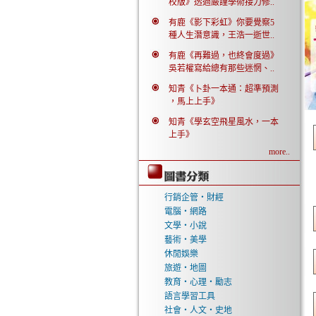
校版》透過嚴謹學術接力修..
有鹿《影下彩虹》你要覺察5
種人生潛意識，王浩一逝世..
有鹿《再難過，也終會度過》
吳若權寫給總有那些迷惘、..
知青《卜卦一本通：超準預測
，馬上上手》
知青《學玄空飛星風水，一本
上手》
more..
行銷企管‧財經
電腦‧網路
文學‧小說
藝術‧美學
休閒娛樂
旅遊‧地圖
教育‧心理‧勵志
語言學習工具
社會‧人文‧史地