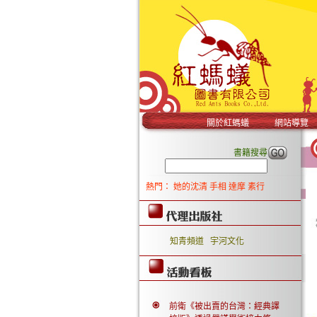
關於紅螞蟻
網站導覽
書籍搜尋
熱門：
她的沈清
手相
達摩
素行
知青頻道
宇河文化
前衛《被出賣的台灣：經典譯