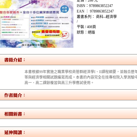
定價：288 元
ISBN：9789863852247
EAN ： 9789863852247
叢書系列： 商科--經濟學
/
平裝 / 408頁
狀態：絕版
本書根據99年實施之職業學校商管群經濟學I、II課程綱要，並融合
等與經濟學相關試題編寫而成。本書的內容完全在技專校院入學測驗
高一、高二課餘複習與高三升學應試使用。