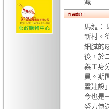
減
馬龍：
新村。
細膩的
後，於
義工身
員。期
靈建設
今也是
努力傳