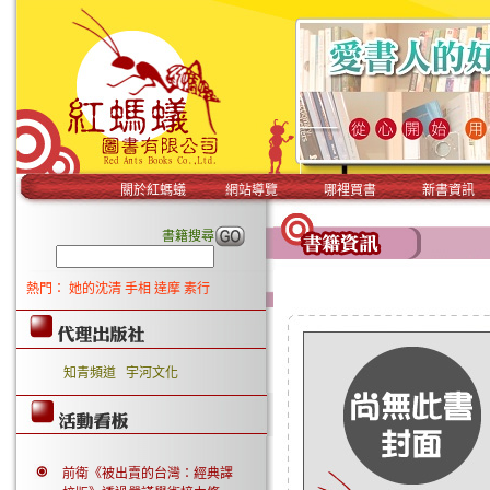
關於紅螞蟻
網站導覽
哪裡買書
新書資訊
書籍搜尋
熱門：
她的沈清
手相
達摩
素行
知青頻道
宇河文化
前衛《被出賣的台灣：經典譯