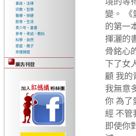
境的等
軍政‧法律
宗教‧哲學
變。 
醫療‧保健
飲食‧生活
的第一
青少年‧童書
參考‧考試‧教科
揮灑的
科學．自然
家庭．親子
骨銘心的
命理頻道
下了女人
顧 我
我無意
你 為了
經 不管
即使你