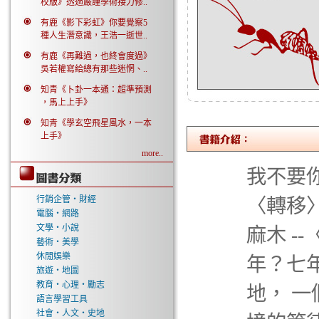
校版》透過嚴謹學術接力修..
有鹿《影下彩虹》你要覺察5
種人生潛意識，王浩一逝世..
有鹿《再難過，也終會度過》
吳若權寫給總有那些迷惘、..
知青《卜卦一本通：超準預測
，馬上上手》
知青《學玄空飛星風水，一本
上手》
more..
我不要你
行銷企管‧財經
〈轉移〉
電腦‧網路
文學‧小說
麻木 -
藝術‧美學
休閒娛樂
年？七
旅遊‧地圖
教育‧心理‧勵志
地， 
語言學習工具
社會‧人文‧史地