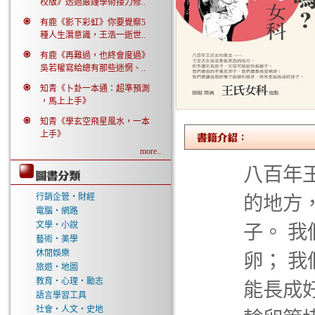
校版》透過嚴謹學術接力修..
有鹿《影下彩虹》你要覺察5
種人生潛意識，王浩一逝世..
有鹿《再難過，也終會度過》
吳若權寫給總有那些迷惘、..
知青《卜卦一本通：超準預測
，馬上上手》
知青《學玄空飛星風水，一本
上手》
more..
八百年王
行銷企管‧財經
的地方
電腦‧網路
文學‧小說
子。 
藝術‧美學
休閒娛樂
卵； 
旅遊‧地圖
教育‧心理‧勵志
能長成
語言學習工具
社會‧人文‧史地