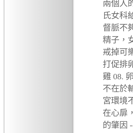
兩個人的
氏女科給
督脈不夠
精子，女
戒掉可樂
打促排
雞 08
不在於輸
宮環境不
在心扉，
的肇因 