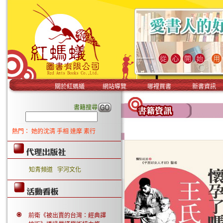
關於紅螞蟻
網站導覽
哪裡買書
新書資訊
書籍搜尋
熱門：
她的沈清
手相
達摩
素行
知青頻道
宇河文化
前衛《被出賣的台灣：經典譯