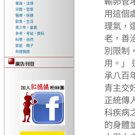
輸卵管
軍政‧法律
宗教‧哲學
用這個
醫療‧保健
飲食‧生活
理氣，
青少年‧童書
參考‧考試‧教科
老，善
科學．自然
家庭．親子
別限制
命理頻道
用。」
承八百
青主交
正統傳
科疾病
的身體