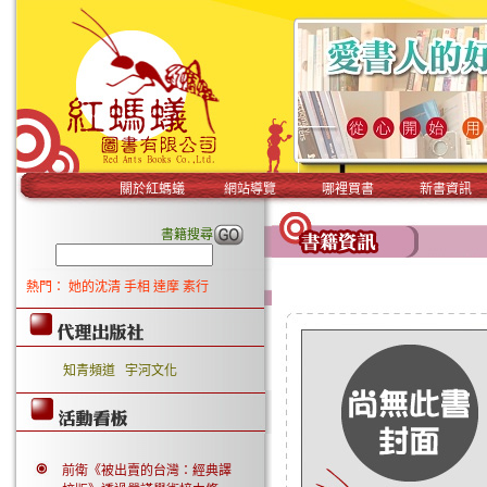
關於紅螞蟻
網站導覽
哪裡買書
新書資訊
書籍搜尋
熱門：
她的沈清
手相
達摩
素行
知青頻道
宇河文化
前衛《被出賣的台灣：經典譯