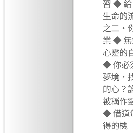
習 ◆ 
生命的流
之二‧
業 ◆ 
心靈的
◆ 你必
夢境，
的心？誰
被稱作
◆ 借道
得的機