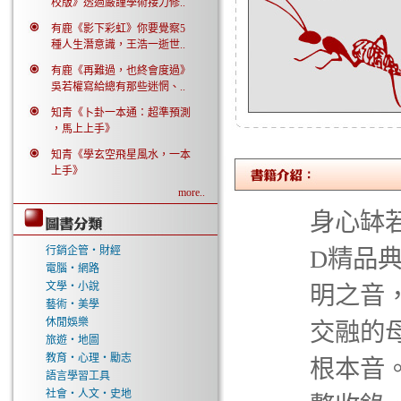
校版》透過嚴謹學術接力修..
有鹿《影下彩虹》你要覺察5
種人生潛意識，王浩一逝世..
有鹿《再難過，也終會度過》
吳若權寫給總有那些迷惘、..
知青《卜卦一本通：超準預測
，馬上上手》
知青《學玄空飛星風水，一本
上手》
more..
身心缽若
行銷企管‧財經
D精品
電腦‧網路
文學‧小說
明之音
藝術‧美學
休閒娛樂
交融的
旅遊‧地圖
教育‧心理‧勵志
根本音
語言學習工具
社會‧人文‧史地