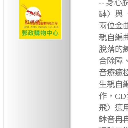
-- 身
缽〉與
兩位金
親自編
脫落的
合除障
音療癒
生親自
作，CD
飛〉適
缽音冉