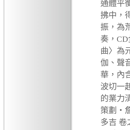
通體平
拂中，
振，為
奏，CD
曲〉為
伽、聲
華，內
波切一起
的業力清
策劃‧詹
多吉 卷