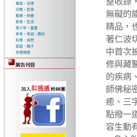
整收錄
軍政‧法律
宗教‧哲學
無礙的
醫療‧保健
飲食‧生活
精品，也
青少年‧童書
參考‧考試‧教科
著仁波切
科學．自然
家庭．親子
中首次
命理頻道
修與藏
的疾病
師佛秘
癒、三
點撥一
容生動有