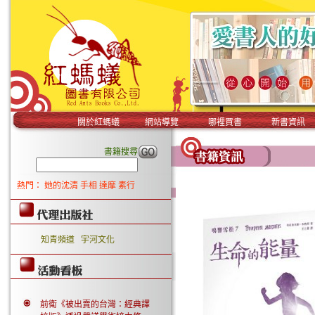
關於紅螞蟻
網站導覽
哪裡買書
新書資訊
書籍搜尋
熱門：
她的沈清
手相
達摩
素行
知青頻道
宇河文化
前衛《被出賣的台灣：經典譯