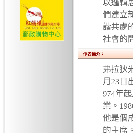
以邏輯
們建立
諧共處
社會的
弗拉狄米爾
月23日
974
業。19
他是個
的主席。