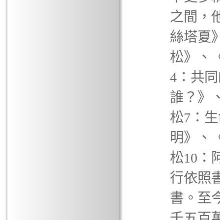
之間，
絲塔夏
松》、
4：共
誰？》
松7：生
明》、
松10
行依照
書。至
千五百