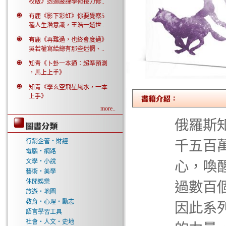
校版》透過嚴謹學術接力修..
有鹿《影下彩虹》你要覺察5
種人生潛意識，王浩一逝世..
有鹿《再難過，也終會度過》
吳若權寫給總有那些迷惘、..
知青《卜卦一本通：超準預測
，馬上上手》
知青《學玄空飛星風水，一本
上手》
more..
俄羅斯
行銷企管‧財經
千五百
電腦‧網路
文學‧小說
心，喚
藝術‧美學
休閒娛樂
過數百
旅遊‧地圖
教育‧心理‧勵志
因此系
語言學習工具
社會‧人文‧史地