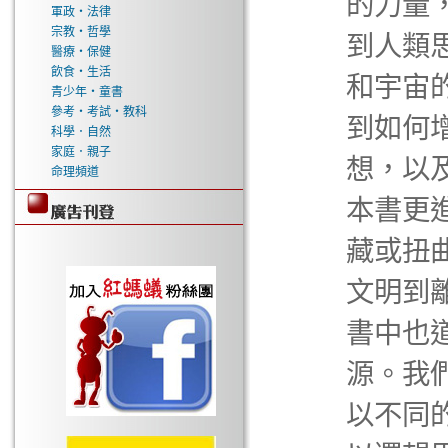
的力量
軍政‧法律
宗教‧哲學
到人類
醫療‧保健
飲食‧生活
和宇宙
青少年‧童書
參考‧考試‧教科
到如何
科學．自然
家庭．親子
想，以
命理頻道
本書更
藏或扭
文明到
書中也
源。我
以不同