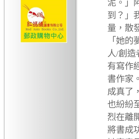
泥。」
到？」
量，散
「她的
人/創
有寫作
書作家
成真了
也紛紛
烈在離
將書成