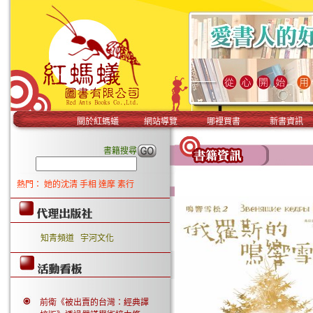
關於紅螞蟻
網站導覽
哪裡買書
新書資訊
書籍搜尋
熱門：
她的沈清
手相
達摩
素行
知青頻道
宇河文化
前衛《被出賣的台灣：經典譯