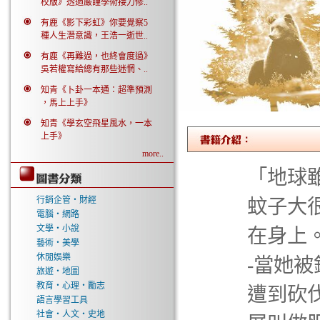
校版》透過嚴謹學術接力修..
有鹿《影下彩虹》你要覺察5
種人生潛意識，王浩一逝世..
有鹿《再難過，也終會度過》
吳若權寫給總有那些迷惘、..
知青《卜卦一本通：超準預測
，馬上上手》
知青《學玄空飛星風水，一本
上手》
more..
「地球
行銷企管‧財經
蚊子大
電腦‧網路
文學‧小說
在身上
藝術‧美學
休閒娛樂
-當她
旅遊‧地圖
教育‧心理‧勵志
遭到砍
語言學習工具
社會‧人文‧史地