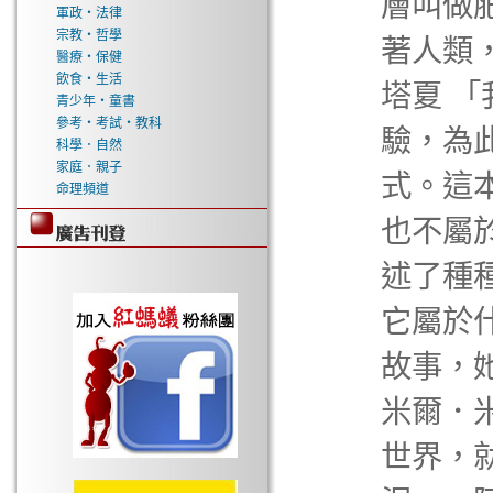
層叫做
軍政‧法律
宗教‧哲學
著人類
醫療‧保健
飲食‧生活
塔夏 
青少年‧童書
參考‧考試‧教科
驗，為
科學．自然
家庭．親子
式。這
命理頻道
也不屬
述了種
它屬於
故事，
米爾．
世界，