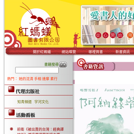
關於紅螞蟻
網站導覽
哪裡買書
新書資訊
書籍搜尋
熱門：
她的沈清
手相
達摩
素行
知青頻道
宇河文化
前衛《被出賣的台灣：經典譯