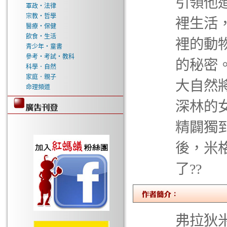
引領他
軍政‧法律
宗教‧哲學
裡生活
醫療‧保健
飲食‧生活
裡的動
青少年‧童書
參考‧考試‧教科
的秘密
科學．自然
家庭．親子
大自然
命理頻道
深林的
精闢獨
後，米
了??
弗拉狄米