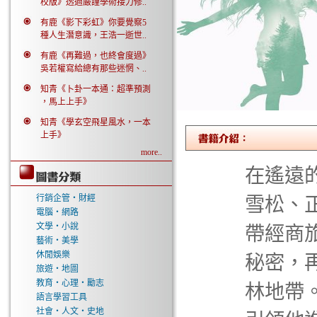
校版》透過嚴謹學術接力修..
有鹿《影下彩虹》你要覺察5
種人生潛意識，王浩一逝世..
有鹿《再難過，也終會度過》
吳若權寫給總有那些迷惘、..
知青《卜卦一本通：超準預測
，馬上上手》
知青《學玄空飛星風水，一本
上手》
more..
在遙遠
行銷企管‧財經
雪松、
電腦‧網路
文學‧小說
帶經商
藝術‧美學
休閒娛樂
秘密，
旅遊‧地圖
教育‧心理‧勵志
林地帶
語言學習工具
社會‧人文‧史地