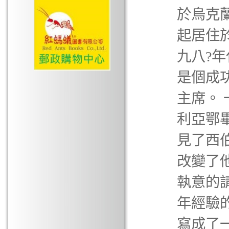
於烏克
起居住
九八?
是個成
主席。
利亞鄂
見了西
改變了
執意的
年經驗
寫成了