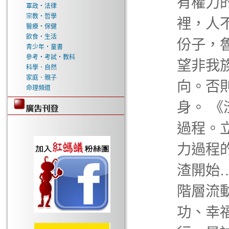
有權力
軍政‧法律
宗教‧哲學
裡，人
醫療‧保健
飲食‧生活
份子，
青少年‧童書
參考‧考試‧教科
望非我
科學．自然
家庭．親子
向。否
命理頻道
身。 
過程。
力過程
渣開始
階層流
功、幸