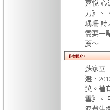
嘉悅 心
刀》、
瑀珊 詩
需要一
薦～
蘇家立
選、20
獎。著
雪》。
浪費生