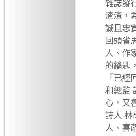
雜誌發
渣渣，
誠且忠
回頭省
人、作
的鑰匙
「已經
和總監
心，又
詩人 林
人、喜