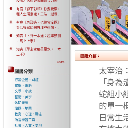
校版》透過嚴謹學術接力修..
有鹿《影下彩虹》你要覺察5
種人生潛意識，王浩一逝世..
有鹿《再難過，也終會度過》
吳若權寫給總有那些迷惘、..
知青《卜卦一本通：超準預測
，馬上上手》
知青《學玄空飛星風水，一本
上手》
more..
太宰治
行銷企管‧財經
「身為
電腦‧網路
文學‧小說
蛇組小
藝術‧美學
休閒娛樂
的單一
旅遊‧地圖
教育‧心理‧勵志
日常生
語言學習工具
社會‧人文‧史地