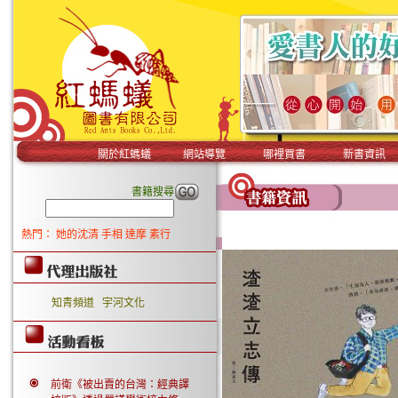
關於紅螞蟻
網站導覽
哪裡買書
新書資訊
書籍搜尋
熱門：
她的沈清
手相
達摩
素行
知青頻道
宇河文化
前衛《被出賣的台灣：經典譯