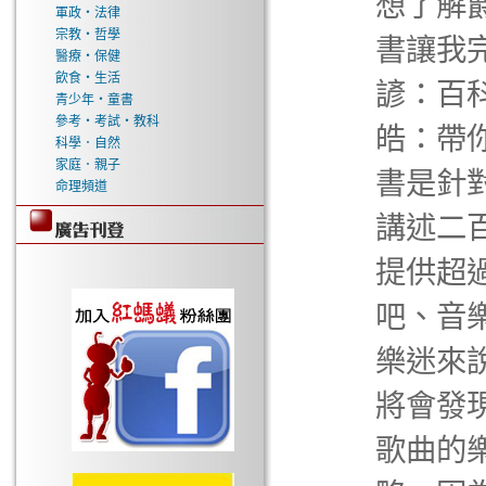
想了解
軍政‧法律
宗教‧哲學
書讓我
醫療‧保健
飲食‧生活
諺：百
青少年‧童書
參考‧考試‧教科
皓：帶
科學．自然
家庭．親子
書是針
命理頻道
講述二
提供超
吧、音
樂迷來
將會發
歌曲的