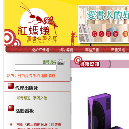
關於紅螞蟻
網站導覽
哪裡買書
新書資訊
書籍搜尋
熱門：
她的沈清
手相
達摩
素行
知青頻道
宇河文化
前衛《被出賣的台灣：經典譯