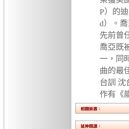
P）的迪恩
d）。
先前曾
喬亞既
一，同
曲的最佳
台訓 
作有《