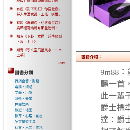
校版》透過嚴謹學術接力修..
有鹿《影下彩虹》你要覺察5
種人生潛意識，王浩一逝世..
有鹿《再難過，也終會度過》
吳若權寫給總有那些迷惘、..
知青《卜卦一本通：超準預測
，馬上上手》
知青《學玄空飛星風水，一本
上手》
more..
9m88
行銷企管‧財經
聽一首
電腦‧網路
文學‧小說
此一輩
藝術‧美學
休閒娛樂
爵士標
旅遊‧地圖
教育‧心理‧勵志
達：爵
語言學習工具
社會‧人文‧史地