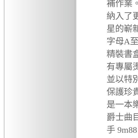
補作業
納入了
星的嶄
字母A
精裝書盒
有專屬
並以特
保護珍
是一本
爵士曲
手 9m