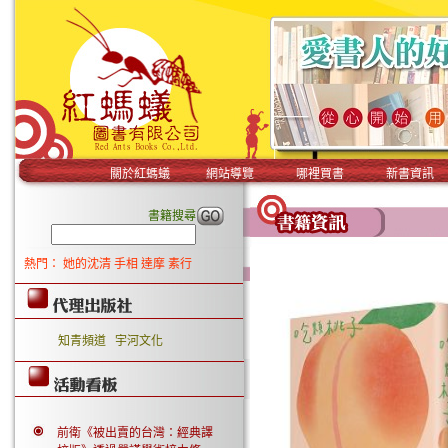
關於紅螞蟻
網站導覽
哪裡買書
新書資訊
書籍搜尋
熱門：
她的沈清
手相
達摩
素行
知青頻道
宇河文化
前衛《被出賣的台灣：經典譯