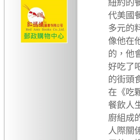
紐約的餐
代美國
多元的
像他在
的，他
好吃了
的街頭
在《吃
餐飲人
廚組成
人際關