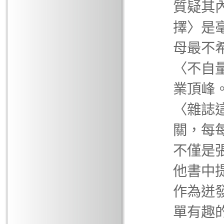
質疑其
擇〉是
母最不
〈不自
業頂峰
〈雜誌
關，每
不僅是
他書中
作為迸
單有趣