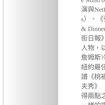
演與Net
s）、《張
& Di
街日報
人物，以
詹姆斯?
紐約最
譜《桃福》
夫秀》（T
得兩點