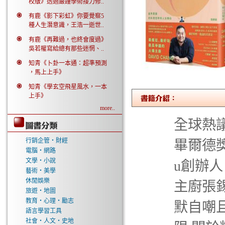
校版》透過嚴謹學術接力修..
有鹿《影下彩虹》你要覺察5
種人生潛意識，王浩一逝世..
有鹿《再難過，也終會度過》
吳若權寫給總有那些迷惘、..
知青《卜卦一本通：超準預測
，馬上上手》
知青《學玄空飛星風水，一本
上手》
more..
全球熱議
行銷企管‧財經
畢爾德獎
電腦‧網路
文學‧小說
u創辦
藝術‧美學
休閒娛樂
主廚張錫
旅遊‧地圖
教育‧心理‧勵志
默自嘲
語言學習工具
社會‧人文‧史地