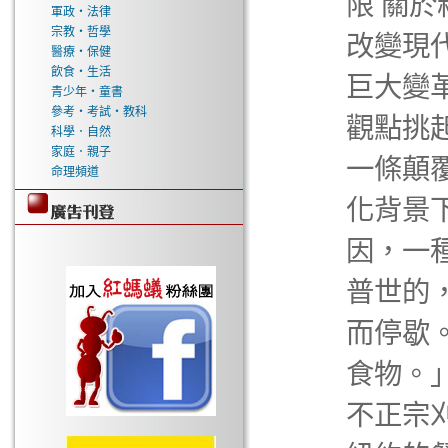
限 關於
軍政‧法律
宗教‧哲學
改變現
醫療‧保健
飲食‧生活
巨大變
青少年‧童書
參考‧考試‧教科
觀點挑
科學．自然
家庭．親子
一條顛
命理頻道
化背景
因，一
普世的
而停歇
食物。」
不正宗