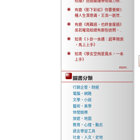
校版》透過嚴謹學術接力修..
有鹿《影下彩虹》你要覺察5
種人生潛意識，王浩一逝世..
有鹿《再難過，也終會度過》
吳若權寫給總有那些迷惘、..
知青《卜卦一本通：超準預測
，馬上上手》
知青《學玄空飛星風水，一本
上手》
more..
行銷企管‧財經
電腦‧網路
文學‧小說
藝術‧美學
休閒娛樂
旅遊‧地圖
教育‧心理‧勵志
語言學習工具
社會‧人文‧史地