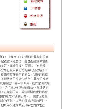
你。 《我用日子記得你》是楚影的第
，紀錄故人離去後，獨自面對隨時間遊
美好，繼續前進。 楚影：「有時候，
不會早已被自我防衛的機制竄改過了？
，從來不存在完全的癒合。我是這樣相
 不斷放逐的疼痛依然存在 是哭泣或微
比你更相信〉 詩人徐珮芬、劇作家陳曉唯
中，仍持續以他溫柔的墨跡，為迷路的
魂。在楚影的國，曾經斷腸的愛恨都會
謂的聚散不過是無常。」 劇作家陳曉
思念的字句，以字句縫補記憶的碎片，
，他以詩文建構並於其中埋藏罪之救