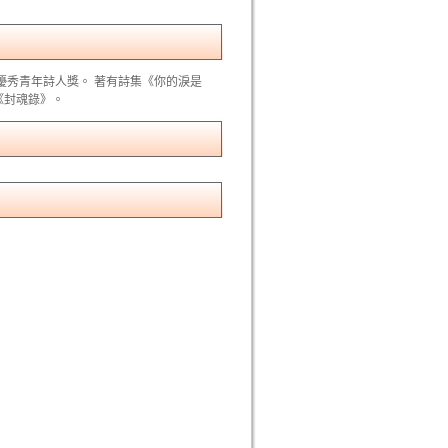
優秀青年詩人獎。 著有詩集《你的淚是
《封魂錄》。