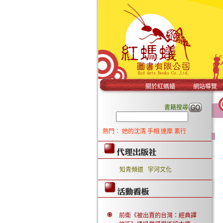
關於紅螞蟻
網站導覽
書籍搜尋
熱門：
她的沈清
手相
達摩
素行
知青頻道
宇河文化
前衛《被出賣的台灣：經典譯