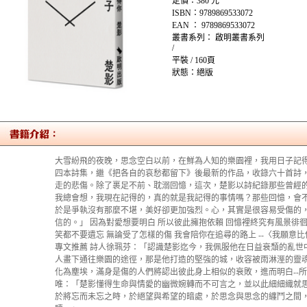
定價：380 元
ISBN：9789869533072
EAN ： 9789869533072
叢書系列： 啟明叢書系列
/
平裝 / 160頁
狀態：絕版
大雪紛飛的夜晚，思念空白以前，在鮮為人知的樂園裡，我用日子記得
四本詩集，繼《把各自的哀愁都留下》後最新的作品，收錄六十首詩
走的悲傷。除了裹足不前、耽溺回憶，這次，楚影以詩紀錄那些曾經的
我總會想，我現在記得的，真的就是我記得的事情嗎？那些回憶，會
於是爭執沒有那麼不堪，美好卻更加強烈。心，其實是很容易受傷的
信的。」 因為對愛想要明白 所以彼此擁抱依賴 回憶裡終究有風景徘徊
笑都不要遺忘 無論受了怎樣的傷 我會陪你在追尋的路上 --〈我願意
專文推薦 詩人徐珮芬：「認識楚影迄今，我佩服他在日益衰頹的亂世
人畫下通往樂園的途徑，那是他打造的堅強的城，收容被雨淋溼的靈
化為塵埃，滿身是傷的人們將認出彼此身上相似的衰敗，進而明白--所
唯：「楚影懂得生命與情愛的幽微婉轉而不可言之，並以此細細織就
於將忘而未忘之時，於絕望與希望的暗處，於思念與思念的纏鬥之間