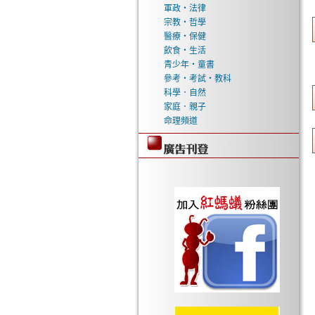
軍政‧法律
宗教‧哲學
醫療‧保健
飲食‧生活
青少年‧童書
參考‧考試‧教科
科學．自然
家庭．親子
命理頻道