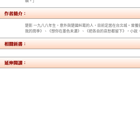
贖。」
楚影 一九八八年生，意外與楚國糾葛的人，目前定居在台北城。曾獲
我的雨季》、《想你在墨色未濃》、《把各自的哀愁都留下》，小說