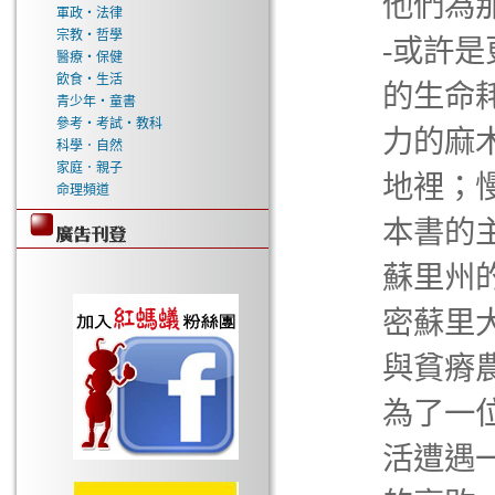
他們為
軍政‧法律
宗教‧哲學
-或許
醫療‧保健
飲食‧生活
的生命
青少年‧童書
參考‧考試‧教科
力的麻
科學．自然
家庭．親子
地裡；
命理頻道
本書的
蘇里州
密蘇里
與貧瘠
為了一
活遭遇