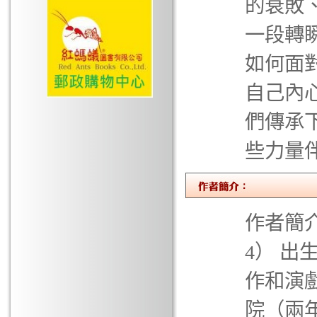
的衰敗
一段轉
如何面
自己內
們傳承
些力量
作者簡介 約
4） 
作和演
院（兩