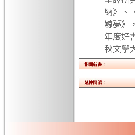
納》、
鯨夢》，
年度好
秋文學