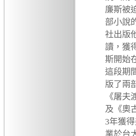
廉斯被
部小說
社出版
讀，獲得
斯開始在
這段期
版了兩
《屠夫渡
及《奧古
3年獲得
業於台