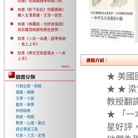
校版》透過嚴謹學術接力修..
有鹿《影下彩虹》你要覺察5
種人生潛意識，王浩一逝世..
有鹿《再難過，也終會度過》
吳若權寫給總有那些迷惘、..
知青《卜卦一本通：超準預測
，馬上上手》
知青《學玄空飛星風水，一本
上手》
more..
★ 美
行銷企管‧財經
★ ★
電腦‧網路
文學‧小說
教授翻譯
藝術‧美學
休閒娛樂
★ 「一
旅遊‧地圖
教育‧心理‧勵志
星好評
語言學習工具
社會‧人文‧史地