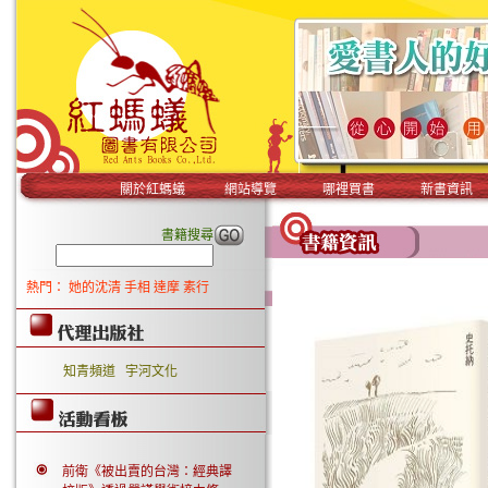
關於紅螞蟻
網站導覽
哪裡買書
新書資訊
書籍搜尋
熱門：
她的沈清
手相
達摩
素行
知青頻道
宇河文化
前衛《被出賣的台灣：經典譯