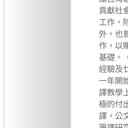
貢獻社
工作，
外，也
作，以
基礎。
經驗及
一年開
譯教學
極的付
譯，公
筆譯研