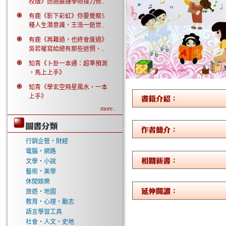
校版》透過嚴謹學術接力修..
有鹿《影下彩虹》你要覺察5
種人生潛意識，王浩一逝世..
有鹿《再難過，也終會度過》
吳若權寫給總有那些迷惘、..
知青《卜卦一本通：超準預測
，馬上上手》
知青《學玄空飛星風水，一本
上手》
more..
行銷企管‧財經
電腦‧網路
文學‧小說
藝術‧美學
休閒娛樂
旅遊‧地圖
教育‧心理‧勵志
語言學習工具
社會‧人文‧史地