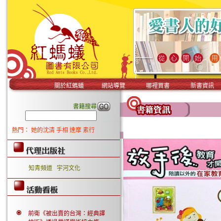
關於紅螞蟻
網站導覽
哪裡買書
新書資訊
書籍搜尋
熱門：
她的沈清
手相
達摩
素行
知青頻道
宇河文化
前衛《被出賣的台灣：經典譯