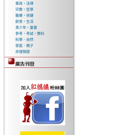
軍政‧法律
宗教‧哲學
醫療‧保健
飲食‧生活
青少年‧童書
參考‧考試‧教科
科學．自然
家庭．親子
命理頻道