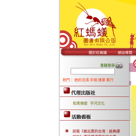
關於紅螞蟻
網站導覽
書籍搜尋
熱門：
她的沈清
手相
達摩
素行
知青頻道
宇河文化
前衛《被出賣的台灣：經典譯