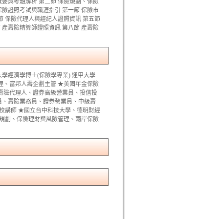
概要與考題解析 第二節 保險規劃、保險
保險證照考試與職涯指引 第一節 保險市
節 保險代理人與經紀人證照資訊 第五節
 產壽險精算師證照資訊 第八節 產壽險
大學經濟學博士(保險學專業) 逢甲大學
理、富邦人壽企劃主管 ★美國年金保險
壽險代理人、證券高級營業員、投信投
員、壽險業務員、證券營業員、中級壽
院校講師 ★國立台中科技大學、德明財經
金規劃、保險理財與風險管理、兩岸保險