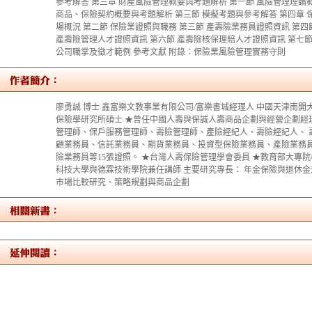
參考解答 第三章 財產風險管理概要與考題解析 第一節 風險管理理論
商品、保險契約概要與考題解析 第三節 模擬考題與參考解答 第四章 
場概況 第二節 保險業證照與職務 第三節 產壽險業務員證照資訊 第四
產壽險管理人才證照資訊 第六節 產壽險核保理賠人才證照資訊 第七節
公司職掌及徵才範例 參考文獻 附錄：保險業風險管理實務守則
廖勇誠 博士 鑫富樂文教事業有限公司/富樂書城經理人 中國天津南開
保險學研究所碩士 ★曾任中國人壽與保誠人壽商品企劃與經營企劃經
管理師、保戶服務管理師、壽險管理師、產險經紀人、壽險經紀人、 
顧業務員、信託業務員、期貨業務員、投資型保險業務員、產險業務
險業務員等15張證照。 ★台灣人壽保險管理學會委員 ★教育部大專
科技大學與德霖技術學院兼任講師 主要研究專長： 年金保險與退休
市場比較研究、策略規劃與商品企劃