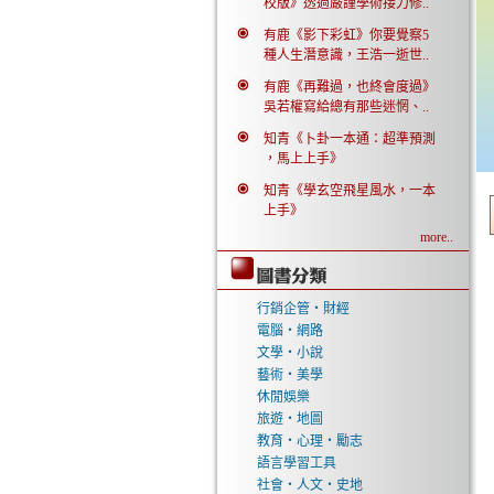
校版》透過嚴謹學術接力修..
有鹿《影下彩虹》你要覺察5
種人生潛意識，王浩一逝世..
有鹿《再難過，也終會度過》
吳若權寫給總有那些迷惘、..
知青《卜卦一本通：超準預測
，馬上上手》
知青《學玄空飛星風水，一本
上手》
more..
行銷企管‧財經
電腦‧網路
文學‧小說
藝術‧美學
休閒娛樂
旅遊‧地圖
教育‧心理‧勵志
語言學習工具
社會‧人文‧史地