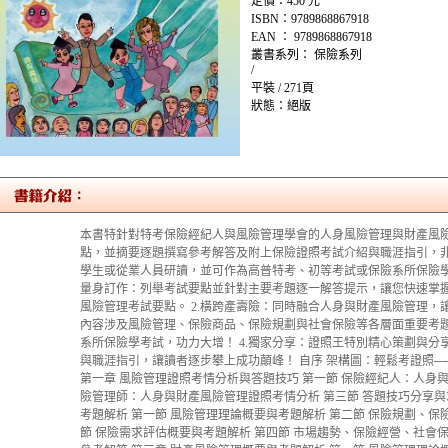
定價：450 元
ISBN：9789868867918
EAN ： 9789868867918
叢書系列： 保險系列
/
平裝 / 271頁
狀態：絕版
本書特針對特考保險經紀人與風險管理學會的人身風險管理與財產風
點，並摘要逐題撰寫參考解答及附上保險證照考試介紹與職涯指引，
學生或從業人員研讀，並可作為高普特考、初等考試或保險系所保險學考
量身訂作：列舉考試要點並針對主要考題逐一解答提示，讓您快速掌
風險管理考試要點。 2.橫跨產壽險：同時融合人身與財產風險管理，讓
內容涉及風險管理、保險商品、保險規劃與社會保險等各層面重要考
系所保險學考試，功力大增！ 4.獨家分享：證照王特別精心策劃與
與職涯指引，讓讀者逐步攀上成功顛峰！ 自序 架構圖：輕鬆考證照
第一章 風險管理證照考情分析與答題技巧 第一節 保險經紀人：人身與
險管理師：人身與財產風險管理證照考情分析 第三節 答題技巧分享與
考題解析 第一節 風險管理理論概要與考題解析 第二節 保險規劃、保
節 保險需求評估概要與考題解析 第四節 市場趨勢、保險經營、社會保