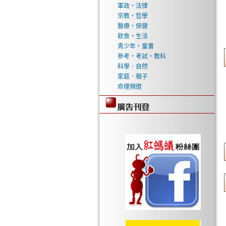
軍政‧法律
宗教‧哲學
醫療‧保健
飲食‧生活
青少年‧童書
參考‧考試‧教科
科學．自然
家庭．親子
命理頻道