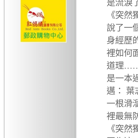
是流淚
《突然
說了一
身經歷
裡如何
道理…
是一本
邁： 
一根滑
裡最無
《突然