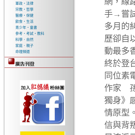
網，線
軍政‧法律
宗教‧哲學
手→嘗
醫療‧保健
飲食‧生活
多月的
青少年‧童書
參考‧考試‧教科
歷卻自
科學．自然
家庭．親子
動最多
命理頻道
終於登
同位素
作家 
獨身》
情原型
信與背