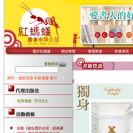
關於紅螞蟻
網站導覽
哪裡買書
新書資訊
書籍搜尋
熱門：
她的沈清
手相
達摩
素行
知青頻道
宇河文化
前衛《被出賣的台灣：經典譯