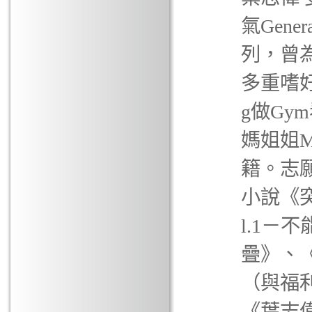
氣Gen
列，曾
多重嗜好
g做G
媽姐姐M
籍。志願
小說《
l.1－
疊》、《
（與福
《葉志偉私