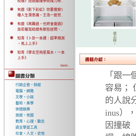
校版》透過嚴謹學術接力修..
有鹿《影下彩虹》你要覺察5
種人生潛意識，王浩一逝世..
有鹿《再難過，也終會度過》
吳若權寫給總有那些迷惘、..
知青《卜卦一本通：超準預測
，馬上上手》
知青《學玄空飛星風水，一本
上手》
more..
「跟一
行銷企管‧財經
容易；
電腦‧網路
文學‧小說
的人說
藝術‧美學
休閒娛樂
inus
旅遊‧地圖
教育‧心理‧勵志
因撞破
語言學習工具
社會‧人文‧史地