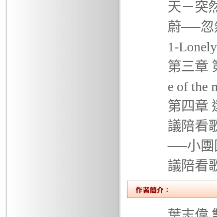
天－突然 
蔚──忽
1-Lon
第三章 第
e of 
第四章 還
議陪看歌
──小團圓 S
議陪看
葉志偉