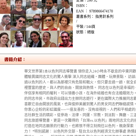
定價：280 元
ISBN：
EAN ： 9789866474170
叢書系列： 指男針系列
/
平裝 / 144頁
狀態：絕版
華文世界第1本以色列同志導覽書 領你走入24小時永不歇息的中東
體驗異國同志文化的驚人衝擊 深入同志組織‧團體‧玩樂景點， 訪談
過以色列的人，都以為那裡只有危險和戰火，但只要去過一趟，就全
裡豐富的歷史，與人們的自由、開放與熱情。 同志在以色列是幸福的
伴侶享有相同的權利，可以領養小孩，在海外結婚也有合法婚姻效力。
的同志市民，市政府出錢出力主辦同志遊行，更在國際大力推展同志
喜歡它自由開放的風氣，也與俊帥美麗到驚人的男女同志們聯絡感情。
你衷心企盼的彩虹國度──一座友善的、沒有歧視的、人們和平相處的
志社群生活的精彩。從參政、法律、同運、宗教，到派對、舞廳、三
同志旅遊導覽書，更是一次難得的「台灣vs.以色列」兩地同志文化
打造在地同志願景的行動力，也將恨不得立刻飛往以色列，親身探索
力！ *特別感謝： 以色列外交部、駐台北以色列經濟文化辦事處 熱情邀請