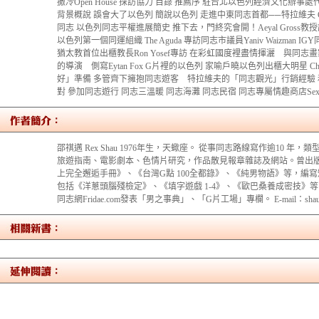
撒冷Open House 採訪協力 目錄 推薦序 駐台北以色列經濟文化辦事處代表
背景概說 誤會大了以色列 簡說以色列 走進中東同志首都──特拉維夫 Cha
同志 以色列同志平權進展簡史 推下去，門終究會開！Aeyal Gros
以色列第一個同運組織 The Aguda 專訪同志市議員Yaniv Waizma
猶太教首位出櫃教長Ron Yosef專訪 在彩虹國度裡盡情揮灑 與同志畫家R
的導演 側寫Eytan Fox G片裡的以色列 家喻戶曉以色列出櫃大明星 Cha
好」準備 多管齊下擁抱同志遊客 特拉維夫的「同志觀光」行銷經驗 
對 參加同志遊行 同志三溫暖 同志海灘 同志民宿 同志專屬情趣商店Sex
邵祺邁 Rex Shau 1976年生，天蠍座。 從事同志路線寫作逾10 
旅遊指南、電影劇本、色情片研究，作品散見報章雜誌及網站。曾出
上完全邂逅手冊》、《台灣G點 100全都錄》、《純男物語》等，編
包括《洋蔥頭腦殘檢定》、《填字遊戲 1-4》、《歐巴桑養成密技》
同志網Fridae.com發表「男之事典」、「G片工場」專欄。 E-mail：shauchim