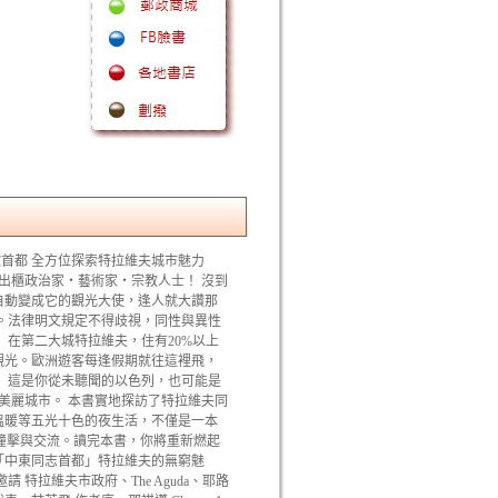
同歡首都 全方位探索特拉維夫城市魅力
出櫃政治家‧藝術家‧宗教人士！ 沒到
自動變成它的觀光大使，逢人就大讚那
。法律明文規定不得歧視，同性與異性
 在第二大城特拉維夫，住有20%以上
觀光。歐洲遊客每逢假期就往這裡飛，
 這是你從未聽聞的以色列，也可能是
美麗城市。 本書實地探訪了特拉維夫同
溫暖等五光十色的夜生活，不僅是一本
的撞擊與交流。讀完本書，你將重新燃起
「中東同志首都」特拉維夫的無窮魅
 特拉維夫市政府、The Aguda、耶路