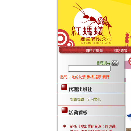
關於紅螞蟻
網站導覽
書籍搜尋
熱門：
她的沈清
手相
達摩
素行
知青頻道
宇河文化
前衛《被出賣的台灣：經典譯