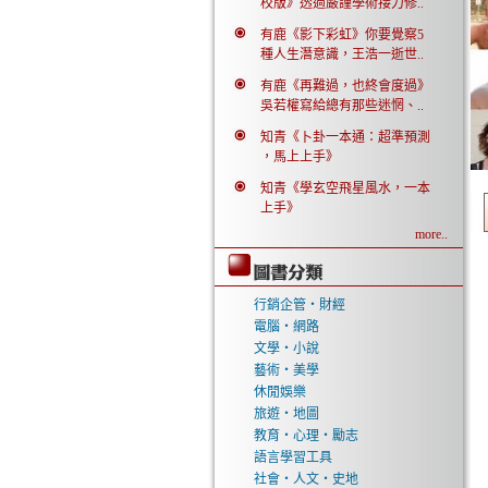
校版》透過嚴謹學術接力修..
有鹿《影下彩虹》你要覺察5
種人生潛意識，王浩一逝世..
有鹿《再難過，也終會度過》
吳若權寫給總有那些迷惘、..
知青《卜卦一本通：超準預測
，馬上上手》
知青《學玄空飛星風水，一本
上手》
more..
行銷企管‧財經
電腦‧網路
文學‧小說
藝術‧美學
休閒娛樂
旅遊‧地圖
教育‧心理‧勵志
語言學習工具
社會‧人文‧史地