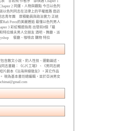
 甘若飛 作者序 邵祺邁 Chapter 1
pter 2 同運、人物與觀點 今日以色列
s教授談以色列同志在法律上的平權進路 造訪
n IGY同志青年團 厚積動員與政治實力 正統
afi Perez的美麗邂逅 最懂以色列男人
pter 3 彩虹暢遊指南 出發前8個「最
和特拉維夫男人交朋友 酒吧、舞廳、派
yshop 餐廳、咖啡店 購物 特拉
年，類型包含散文小說、釣人性技、運動論述、
版同志書籍：《G片工場》、《男同志網
寫短片劇本《沿海岸線徵友》。其它作品
等。 現為基本書坊總編輯，並於亞洲男女
ai@gmail.com