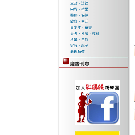
軍政‧法律
宗教‧哲學
醫療‧保健
飲食‧生活
青少年‧童書
參考‧考試‧教科
科學．自然
家庭．親子
命理頻道