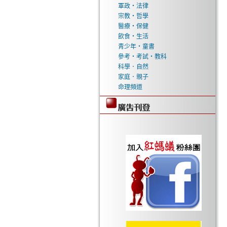
軍政‧法律
宗教‧哲學
醫療‧保健
飲食‧生活
青少年‧童書
參考‧考試‧教科
科學．自然
家庭．親子
命理頻道