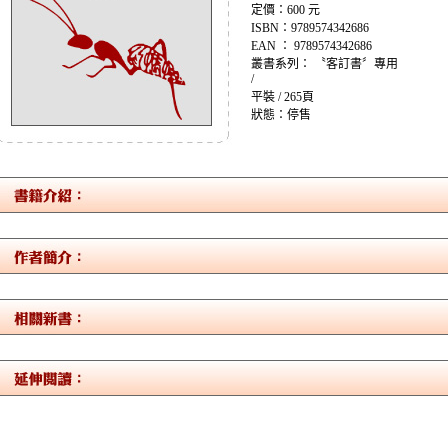
定價：600 元
ISBN：9789574342686
EAN ： 9789574342686
叢書系列： 〝客訂書〞專用
/
平裝 / 265頁
狀態：停售