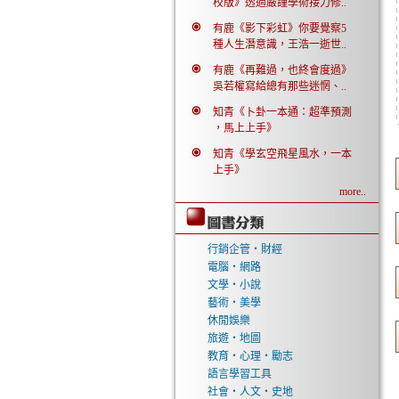
校版》透過嚴謹學術接力修..
有鹿《影下彩虹》你要覺察5
種人生潛意識，王浩一逝世..
有鹿《再難過，也終會度過》
吳若權寫給總有那些迷惘、..
知青《卜卦一本通：超準預測
，馬上上手》
知青《學玄空飛星風水，一本
上手》
more..
行銷企管‧財經
電腦‧網路
文學‧小說
藝術‧美學
休閒娛樂
旅遊‧地圖
教育‧心理‧勵志
語言學習工具
社會‧人文‧史地