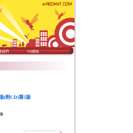
絡我們
FB連結
(附CD)第5版
學