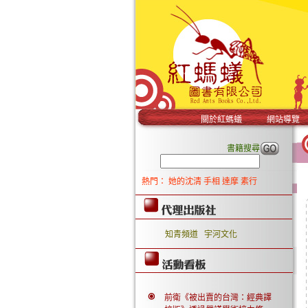
關於紅螞蟻
網站導覽
書籍搜尋
熱門：
她的沈清
手相
達摩
素行
知青頻道
宇河文化
前衛《被出賣的台灣：經典譯