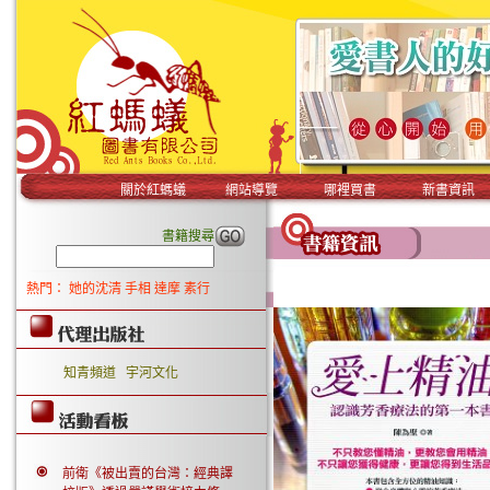
關於紅螞蟻
網站導覽
哪裡買書
新書資訊
書籍搜尋
熱門：
她的沈清
手相
達摩
素行
知青頻道
宇河文化
前衛《被出賣的台灣：經典譯