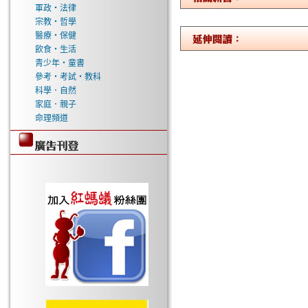
軍政‧法律
宗教‧哲學
醫療‧保健
飲食‧生活
青少年‧童書
參考‧考試‧教科
科學．自然
家庭．親子
命理頻道