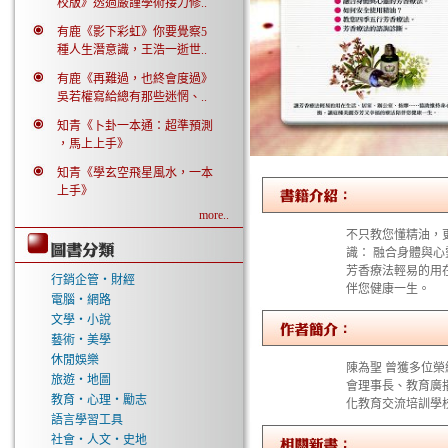
校版》透過嚴謹學術接力修..
有鹿《影下彩虹》你要覺察5
種人生潛意識，王浩一逝世..
有鹿《再難過，也終會度過》
吳若權寫給總有那些迷惘、..
知青《卜卦一本通：超準預測
，馬上上手》
知青《學玄空飛星風水，一本
上手》
more..
不只教您懂精油，
識： 融合身體與心
芳香療法輕易的用
行銷企管‧財經
伴您健康一生。
電腦‧網路
文學‧小說
藝術‧美學
休閒娛樂
陳為聖 曾獲多位
旅遊‧地圖
會理事長、教育廣
教育‧心理‧勵志
化教育交流培訓學
語言學習工具
社會‧人文‧史地