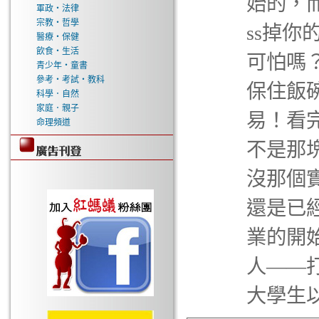
始的，而
軍政‧法律
宗教‧哲學
ss掉你
醫療‧保健
飲食‧生活
可怕嗎
青少年‧童書
參考‧考試‧教科
保住飯
科學．自然
家庭．親子
易！看
命理頻道
不是那
沒那個
還是已
業的開
人——
大學生