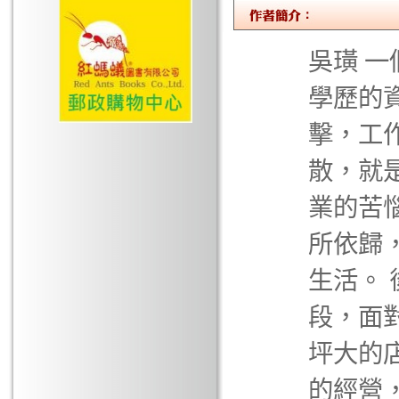
吳璜 
學歷的
擊，工
散，就
業的苦
所依歸
生活。
段，面
坪大的
的經營