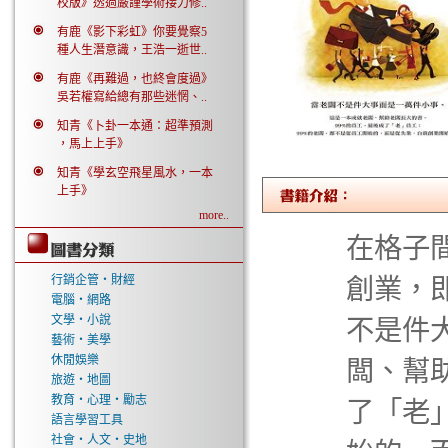
校版》透過嚴謹學術接力修..
有鹿《影下彩虹》你要覺察5
種人生潛意識，王浩一逝世..
有鹿《再難過，也終會度過》
吳若權寫給總有那些迷惘、..
知青《卜卦一本通：超準預測
，馬上上手》
知青《學玄空飛星風水，一本
上手》
more..
在格子
行銷企管‧財經
創業，
電腦‧網路
文學‧小說
不是件
藝術‧美學
休閒娛樂
闆、幫
旅遊‧地圖
教育‧心理‧勵志
了「老
語言學習工具
社會‧人文‧史地