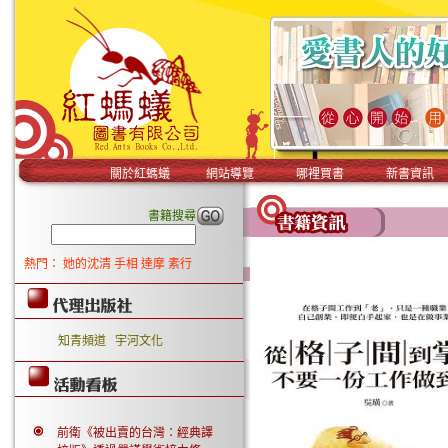
關於紅螞蟻
網站導覽
哪裡買書
新書資訊
書籍搜尋
熱門：
她的沈清
手相
達摩
素行
知青頻道
宇河文化
前衛《被出賣的台灣：經典譯