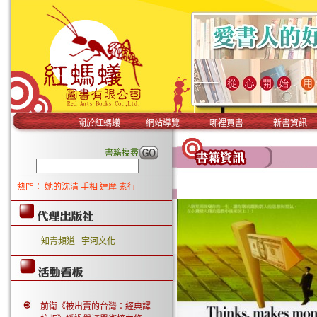
關於紅螞蟻
網站導覽
哪裡買書
新書資訊
書籍搜尋
熱門：
她的沈清
手相
達摩
素行
知青頻道
宇河文化
前衛《被出賣的台灣：經典譯