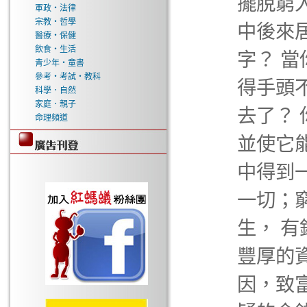
擺脫窮
軍政‧法律
宗教‧哲學
中後來
醫療‧保健
飲食‧生活
字？ 
青少年‧童書
參考‧考試‧教科
得手頭
科學．自然
家庭．親子
去了？
命理頻道
並使它
中得到
一切；
生， 
豐厚的
因，致