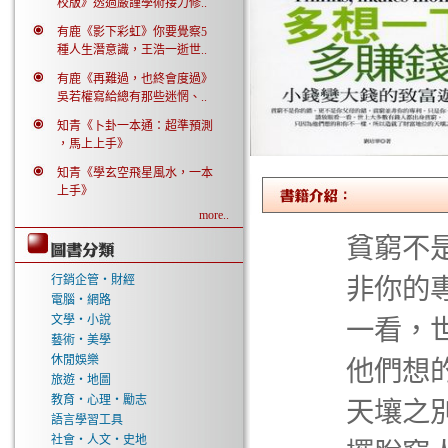
校版》透過嚴謹學術接力修..
有鹿《影下彩虹》你要覺察5
種人生潛意識，王浩一逝世..
有鹿《再難過，也終會度過》
吳若權寫給總有那些迷惘、..
知青《卜卦一本通：超準預測
，馬上上手》
知青《學玄空飛星風水，一本
上手》
more..
貧窮不
行銷企管‧財經
非你的
電腦‧網路
文學‧小說
一看，
藝術‧美學
休閒娛樂
他們想
旅遊‧地圖
教育‧心理‧勵志
天壤之
語言學習工具
社會‧人文‧史地