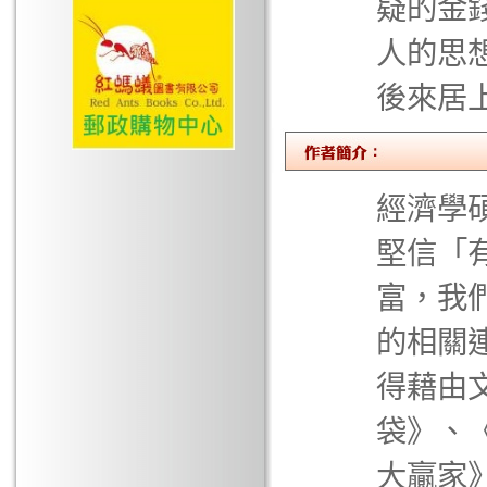
疑的金
人的思
後來居
經濟學
堅信「
富，我
的相關
得藉由
袋》、
大贏家